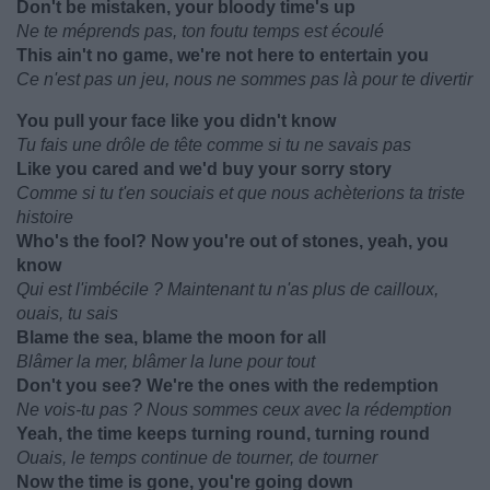
Don't be mistaken, your bloody time's up
Ne te méprends pas, ton foutu temps est écoulé
This ain't no game, we're not here to entertain you
Ce n'est pas un jeu, nous ne sommes pas là pour te divertir
You pull your face like you didn't know
Tu fais une drôle de tête comme si tu ne savais pas
Like you cared and we'd buy your sorry story
Comme si tu t'en souciais et que nous achèterions ta triste
histoire
Who's the fool? Now you're out of stones, yeah, you
know
Qui est l'imbécile ? Maintenant tu n'as plus de cailloux,
ouais, tu sais
Blame the sea, blame the moon for all
Blâmer la mer, blâmer la lune pour tout
Don't you see? We're the ones with the redemption
Ne vois-tu pas ? Nous sommes ceux avec la rédemption
Yeah, the time keeps turning round, turning round
Ouais, le temps continue de tourner, de tourner
Now the time is gone, you're going down