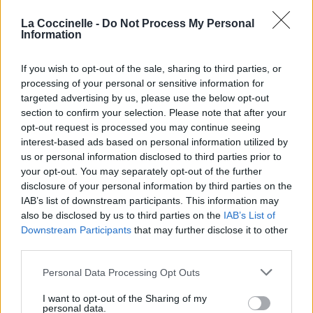
La Coccinelle -
Do Not Process My Personal
Information
Publié par
Visa
le 27 juin 2021 à
247834
5
5
7
If you wish to opt-out of the sale, sharing to third parties, or
8h20.
processing of your personal or sensitive information for
targeted advertising by us, please use the below opt-out
Chanteurs :
Within Temptation
section to confirm your selection. Please note that after your
Albums :
Bleed Out
opt-out request is processed you may continue seeing
interest-based ads based on personal information utilized by
us or personal information disclosed to third parties prior to
your opt-out. You may separately opt-out of the further
disclosure of your personal information by third parties on the
Paroles + Traduction
Téléchargement
Vidéos
⇑
IAB’s list of downstream participants. This information may
Commentaires
also be disclosed by us to third parties on the
IAB’s List of
Downstream Participants
that may further disclose it to other
third parties.
Personal Data Processing Opt Outs
Pour prolonger le plaisir musical :
I want to opt-out of the Sharing of my
personal data.
Vous aimez chanter, apprenez la guitare chez