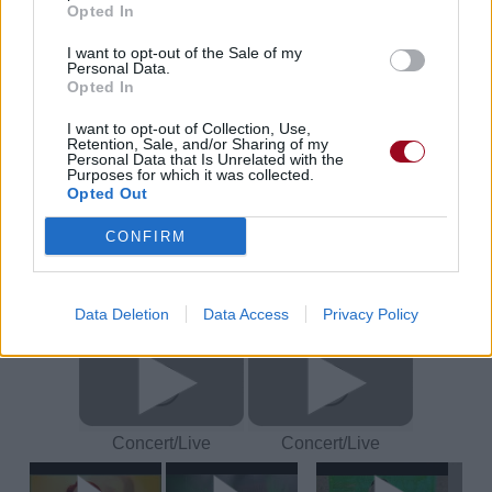
Opted In
Télécharger légalement les MP3 sur
Télécharger légalement les MP3 ou trouver le CD sur
I want to opt-out of the Sale of my
Personal Data.
Opted In
Trouver des vinyles et des CD sur
Trouver un instrument de musique ou une partition au
I want to opt-out of Collection, Use,
meilleur prix sur
Retention, Sale, and/or Sharing of my
Personal Data that Is Unrelated with the
Purposes for which it was collected.
Opted Out
Paroles + Traduction
Téléchargement
Vidéos
⇑
CONFIRM
Commentaires
Voir la vidéo de «Entertain You»
Data Deletion
Data Access
Privacy Policy
Concert/Live
Concert/Live