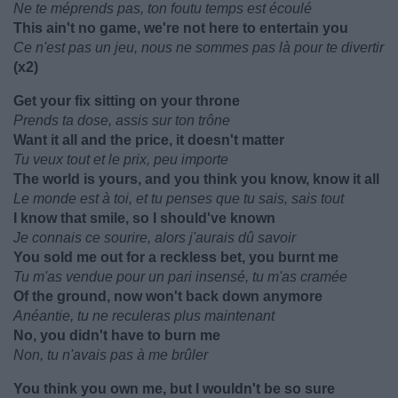
Ne te méprends pas, ton foutu temps est écoulé
This ain't no game, we're not here to entertain you
Ce n'est pas un jeu, nous ne sommes pas là pour te divertir
(x2)
Get your fix sitting on your throne
Prends ta dose, assis sur ton trône
Want it all and the price, it doesn't matter
Tu veux tout et le prix, peu importe
The world is yours, and you think you know, know it all
Le monde est à toi, et tu penses que tu sais, sais tout
I know that smile, so I should've known
Je connais ce sourire, alors j'aurais dû savoir
You sold me out for a reckless bet, you burnt me
Tu m'as vendue pour un pari insensé, tu m'as cramée
Of the ground, now won't back down anymore
Anéantie, tu ne reculeras plus maintenant
No, you didn't have to burn me
Non, tu n'avais pas à me brûler
You think you own me, but I wouldn't be so sure