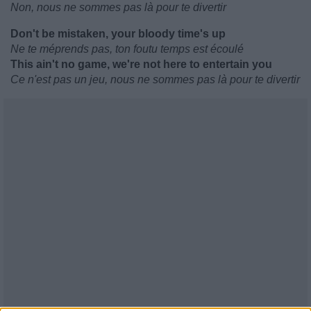
Non, nous ne sommes pas là pour te divertir
Don't be mistaken, your bloody time's up
Ne te méprends pas, ton foutu temps est écoulé
This ain't no game, we're not here to entertain you
Ce n'est pas un jeu, nous ne sommes pas là pour te divertir