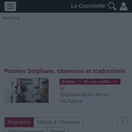
La Coccinelle
Accueil
Paroles Stéphane, chansons et traductions
0
0
Stéphane music officiel -
YouTube
Biographie
Albums & Chansons
⇑
Téléchargements
Photos