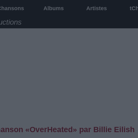
Chansons
Albums
Artistes
tC
uctions
hanson «OverHeated» par Billie Eilish