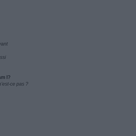
vant
ssi
am I?
n'est-ce pas ?