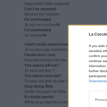
Impossible d'être supprimé
Can't be repeated
Ne peut être répétée
I'm overheated
Je suis en surchauffe
I'm overheated
La Coccin
Je surchauffe
I don't really wanna know why it went there
If you wish 
Je ne veux pas vraiment savoir pourquoi c'est arr
sensitive in
I kinda don't care
confirm you
Honnêtement je m'en fou
continue se
You wanna kill me?
information 
Tu veux me tuer ?
further disc
You wanna hurt me?
participants
Tu veux me faire du mal ?
Downstream 
Stop being flirty
Arrête d'essayer de flirter
It's kinda workin'
Persona
Même si ça marche un peu