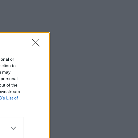
sonal or
ection to
ou may
 personal
out of the
 downstream
B’s List of