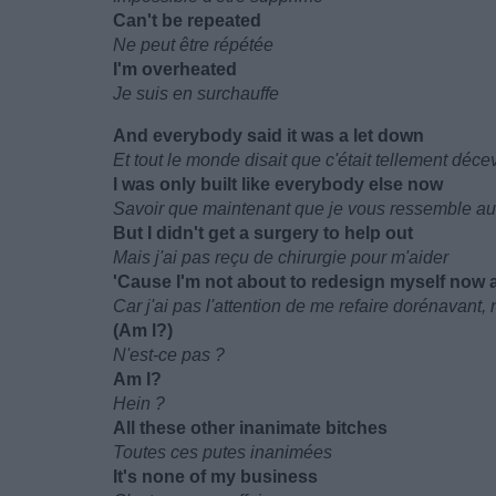
Can't be repeated
Ne peut être répétée
I'm overheated
Je suis en surchauffe
And everybody said it was a let down
Et tout le monde disait que c'était tellement déce
I was only built like everybody else now
Savoir que maintenant que je vous ressemble au
But I didn't get a surgery to help out
Mais j'ai pas reçu de chirurgie pour m'aider
'Cause I'm not about to redesign myself now 
Car j'ai pas l'attention de me refaire dorénavant, 
(Am I?)
N'est-ce pas ?
Am I?
Hein ?
All these other inanimate bitches
Toutes ces putes inanimées
It's none of my business