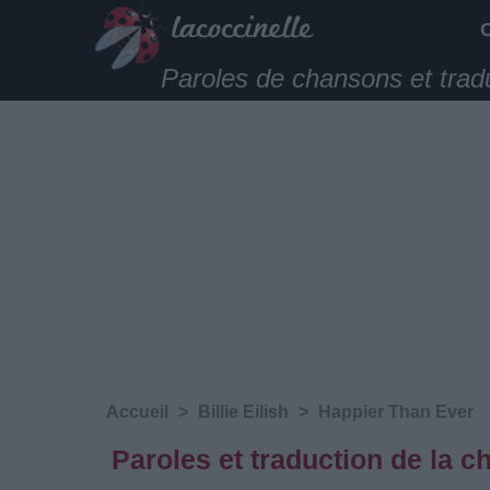
Paroles de chansons et trad
Accueil
>
Billie Eilish
>
Happier Than Ever
Paroles et traduction de la c