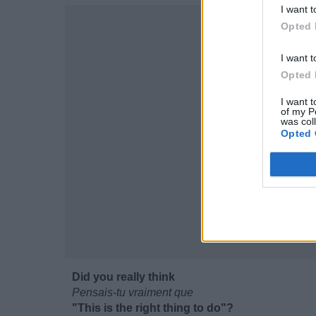
I want t
Opted 
I want t
Opted 
I want t
of my P
was col
Opted 
Did you really think
Pensais-tu vraiment que
"This is the right thing to do"?