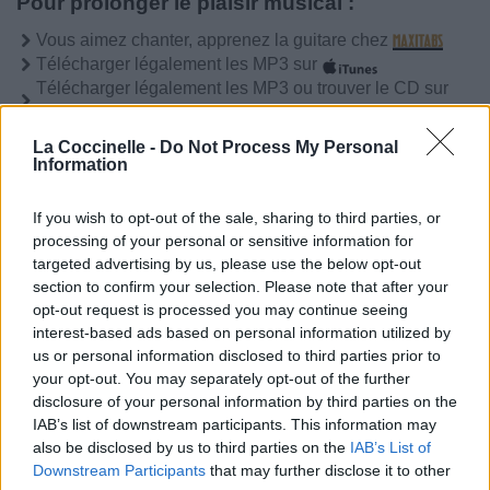
Pour prolonger le plaisir musical :
Vous aimez chanter, apprenez la guitare chez
Télécharger légalement les MP3 sur
Télécharger légalement les MP3 ou trouver le CD sur
Trouver des vinyles et des CD sur
La Coccinelle -
Do Not Process My Personal
Trouver un instrument de musique ou une partition au
Information
meilleur prix sur
If you wish to opt-out of the sale, sharing to third parties, or
processing of your personal or sensitive information for
Paroles + Traduction
Téléchargement
Vidéos
⇑
targeted advertising by us, please use the below opt-out
section to confirm your selection. Please note that after your
Commentaires
opt-out request is processed you may continue seeing
interest-based ads based on personal information utilized by
us or personal information disclosed to third parties prior to
Paroles + Traduction
Téléchargement
Vidéos
⇑
your opt-out. You may separately opt-out of the further
Commentaires
disclosure of your personal information by third parties on the
IAB’s list of downstream participants. This information may
also be disclosed by us to third parties on the
IAB’s List of
Dire «merci» pour cette traduction
Corriger une erreur
Downstream Participants
that may further disclose it to other