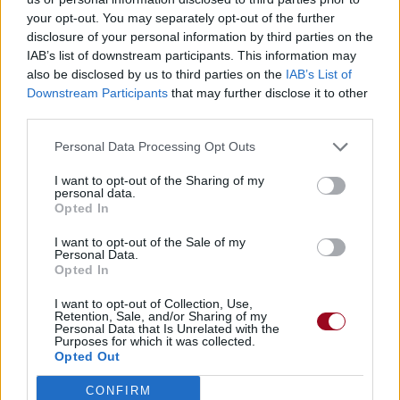
your opt-out. You may separately opt-out of the further
disclosure of your personal information by third parties on the
IAB’s list of downstream participants. This information may
also be disclosed by us to third parties on the
IAB’s List of
Downstream Participants
that may further disclose it to other
third parties.
Personal Data Processing Opt Outs
I want to opt-out of the Sharing of my
personal data.
Publié par
liverpool
le 29 août 2021 à
126047
4
5
7
Opted In
8h01.
I want to opt-out of the Sale of my
Personal Data.
Chanteurs :
Steve Miller Band
Opted In
Albums :
The Joker
I want to opt-out of Collection, Use,
Retention, Sale, and/or Sharing of my
Personal Data that Is Unrelated with the
Purposes for which it was collected.
Opted Out
Paroles + Traduction
Téléchargement
Vidéos
⇑
CONFIRM
Commentaires