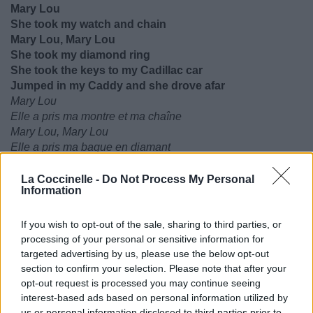
Mary Lou
She took my watch and chain
Mary Lou, Mary Lou
She took my diamond ring
She took the keys to my Cadillac car
Jumped in my Caddy and she drove afar
Mary Lou
Elle a pris ma montre et ma chaîne
Mary Lou, Mary Lou
Elle a pris ma bague en diamant
Elle a pris les clés de ma Cadillac
Elle a sauté dans ma Cadillac et est partie au loin
La Coccinelle -
Do Not Process My Personal
Information
If you wish to opt-out of the sale, sharing to third parties, or
processing of your personal or sensitive information for
targeted advertising by us, please use the below opt-out
section to confirm your selection. Please note that after your
opt-out request is processed you may continue seeing
interest-based ads based on personal information utilized by
us or personal information disclosed to third parties prior to