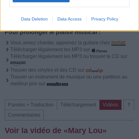
Data Deletion
Data Access
Privacy Policy
Pour prolonger le plaisir musical :
Vous aimez chanter, apprenez la guitare chez
Télécharger légalement les MP3 sur
Télécharger légalement les MP3 ou trouver le CD sur
Trouver des vinyles et des CD sur
Trouver un instrument de musique ou une partition au
meilleur prix sur
Paroles + Traduction
Téléchargement
Vidéos
⇑
Commentaires
Voir la vidéo de «Mary Lou»