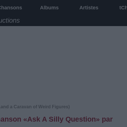
Chansons
Albums
Artistes
tC
uctions
.and a Caravan of Weird Figures)
chanson «Ask A Silly Question» par