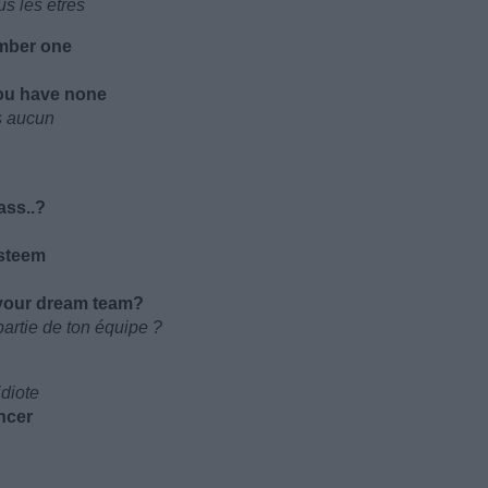
us les êtres
umber one
ou have none
s aucun
ass..?
esteem
 your dream team?
artie de ton équipe ?
idiote
ncer