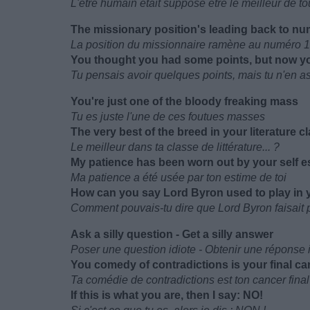
L'être humain était supposé être le meilleur de to
The missionary position's leading back to n
La position du missionnaire ramène au numéro 1
You thought you had some points, but now y
Tu pensais avoir quelques points, mais tu n'en a
You're just one of the bloody freaking mass
Tu es juste l'une de ces foutues masses
The very best of the breed in your literature cl
Le meilleur dans ta classe de littérature... ?
My patience has been worn out by your self 
Ma patience a été usée par ton estime de toi
How can you say Lord Byron used to play in
Comment pouvais-tu dire que Lord Byron faisait p
Ask a silly question - Get a silly answer
Poser une question idiote - Obtenir une réponse 
You comedy of contradictions is your final ca
Ta comédie de contradictions est ton cancer final
If this is what you are, then I say: NO!