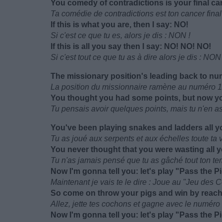
You comedy of contradictions is your final ca
Ta comédie de contradictions est ton cancer final
If this is what you are, then I say: NO!
Si c'est ce que tu es, alors je dis : NON !
If this is all you say then I say: NO! NO! NO!
Si c'est tout ce que tu as à dire alors je dis : N
The missionary position's leading back to n
La position du missionnaire ramène au numéro 1
You thought you had some points, but now y
Tu pensais avoir quelques points, mais tu n'en a
You've been playing snakes and ladders all yo
Tu as joué aux serpents et aux échelles toute ta 
You never thought that you were wasting all y
Tu n'as jamais pensé que tu as gâché tout ton t
Now I'm gonna tell you: let's play "Pass the P
Maintenant je vais te le dire : Joue au "Jeu des
So come on throw your pigs and win by reac
Allez, jette tes cochons et gagne avec le numéro
Now I'm gonna tell you: let's play "Pass the P