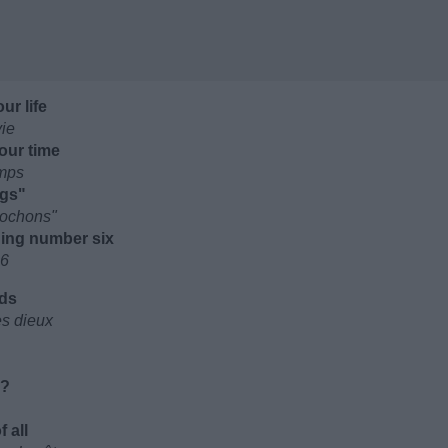
ur life
vie
our time
emps
igs"
 Cochons"
hing number six
 6
ods
es dieux
g?
 all