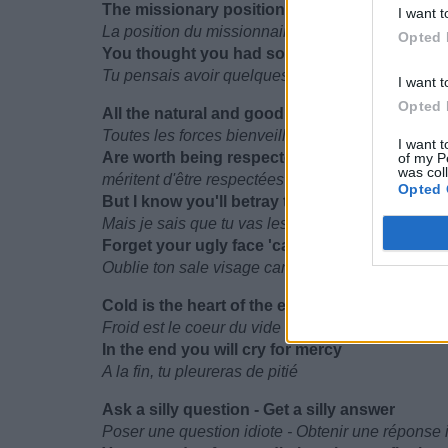
The missionary position's leading back to n
I want t
La position du missionnaire ramène au numéro 1
Opted 
You thought you had some points, but now y
Tu pensais avoir quelques points, mais tu n'en a
I want t
Opted 
All the natural and good willing forces of the 
Toutes les forces bienveillantes et naturelles de l
I want t
Are worth being respected since your time of 
of my P
was col
méritent d'être respectées depuis le jour de ta n
Opted 
But I know you'll betray them - for your dumb
Mais je sais que tu vas les trahir - pour ton régim
Forget your ugly face 'cause you don't count
Oublie ton sale visage car tu ne comptes pas plu
Cold is the heart of the empty
Froid est le coeur du vide
In the end you will cry for mercy
A la fin, tu pleureras de pitié
Ask a silly question - Get a silly answer
Poser une question idiote - Obtenir une réponse 