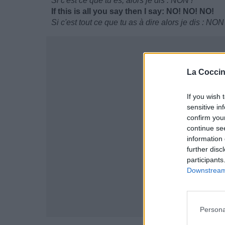
Si c'est ce que tu es, alors je dis : NON !
If this is all you say then I say: NO! NO! NO!
Si c'est tout ce que tu as à dire alors je dis : N
La Coccin
If you wish 
sensitive in
confirm you
continue se
information 
further disc
participants
Downstream 
Persona