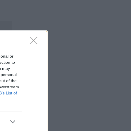
sonal or
ection to
ou may
 personal
out of the
 downstream
B’s List of