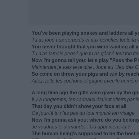
You've been playing snakes and ladders all yo
Tu as joué aux serpents et aux échelles toute ta 
You never thought that you were wasting all y
Tu n'as jamais pensé que tu as gâché tout ton t
Now I'm gonna tell you: let's play "Pass the P
Maintenant je vais te le dire : Joue au "Jeu des
So come on throw your pigs and win by reac
Allez, jette tes cochons et gagne avec le numéro
A long time ago the gifts were given by the g
Il y a longtemps, les cadeaux étaient offerts par l
That day you didn't show your face at all
Ce jour-là tu n'as pas du tout montré ton visage
Now I'm gonna ask you: where do you belon
Je voudrais te demander : Où appartiens-tu ?
The human being's supposed to be the best of