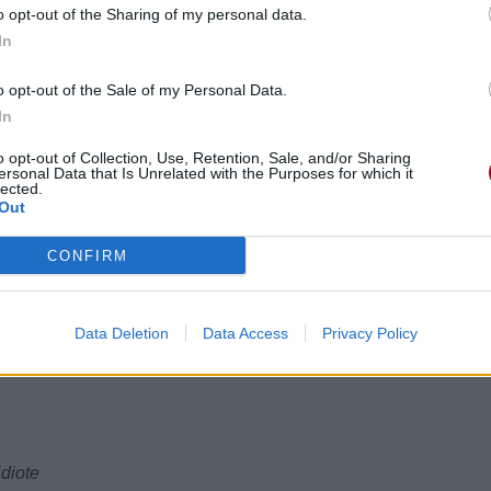
umber one
o opt-out of the Sharing of my personal data.
In
ou have none
s aucun
o opt-out of the Sale of my Personal Data.
In
earth
a terre
o opt-out of Collection, Use, Retention, Sale, and/or Sharing
birth
ersonal Data that Is Unrelated with the Purposes for which it
lected.
aissance
Out
 regime
e stupide
CONFIRM
 more than anything
s que tout
Data Deletion
Data Access
Privacy Policy
idiote