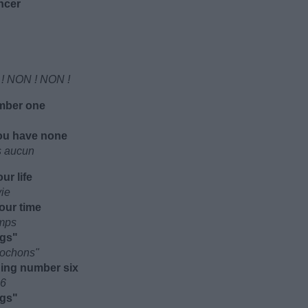
ncer
ON ! NON ! NON !
umber one
ou have none
s aucun
ur life
vie
our time
emps
igs"
 Cochons"
hing number six
 6
igs"