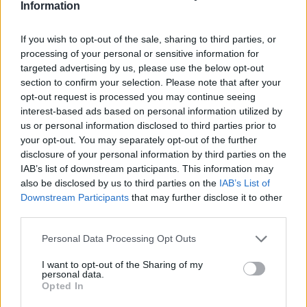
Information
If you wish to opt-out of the sale, sharing to third parties, or
processing of your personal or sensitive information for
Publié par
Tigrex-Feu d'Hiver
le 31 août
93241
4
4
7
targeted advertising by us, please use the below opt-out
2021 à 6h49.
section to confirm your selection. Please note that after your
Chanteurs :
Elvenking
opt-out request is processed you may continue seeing
interest-based ads based on personal information utilized by
Albums :
Two Tragedy Poets (...and a
us or personal information disclosed to third parties prior to
Caravan of Weird Figures)
your opt-out. You may separately opt-out of the further
disclosure of your personal information by third parties on the
IAB’s list of downstream participants. This information may
Paroles + Traduction
Téléchargement
Vidéos
⇑
also be disclosed by us to third parties on the
IAB’s List of
Downstream Participants
that may further disclose it to other
Commentaires
third parties.
Personal Data Processing Opt Outs
I want to opt-out of the Sharing of my
personal data.
Pour prolonger le plaisir musical :
Opted In
Vous aimez chanter, apprenez la guitare chez