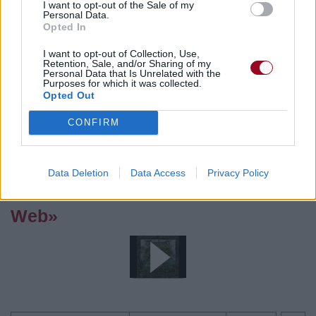
I want to opt-out of the Sale of my
Télécharger légalement les MP3 sur
Personal Data.
Télécharger légalement les MP3 ou trouver le CD sur
Opted In
I want to opt-out of Collection, Use,
Trouver des vinyles et des CD sur
Retention, Sale, and/or Sharing of my
Trouver un instrument de musique ou une partition au
Personal Data that Is Unrelated with the
Purposes for which it was collected.
meilleur prix sur
Opted Out
CONFIRM
Paroles + Traduction
Téléchargement
Vidéos
⇑
Commentaires
Data Deletion
Data Access
Privacy Policy
Voir la vidéo de «My Own Spider's
Web»