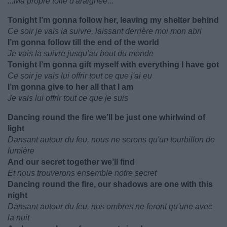
...Ma propre toile d'araignée...
Tonight I’m gonna follow her, leaving my shelter behind
Ce soir je vais la suivre, laissant derrière moi mon abri
I’m gonna follow till the end of the world
Je vais la suivre jusqu'au bout du monde
Tonight I’m gonna gift myself with everything I have got
Ce soir je vais lui offrir tout ce que j'ai eu
I’m gonna give to her all that I am
Je vais lui offrir tout ce que je suis
Dancing round the fire we’ll be just one whirlwind of
light
Dansant autour du feu, nous ne serons qu'un tourbillon de
lumière
And our secret together we’ll find
Et nous trouverons ensemble notre secret
Dancing round the fire, our shadows are one with this
night
Dansant autour du feu, nos ombres ne feront qu'une avec
la nuit