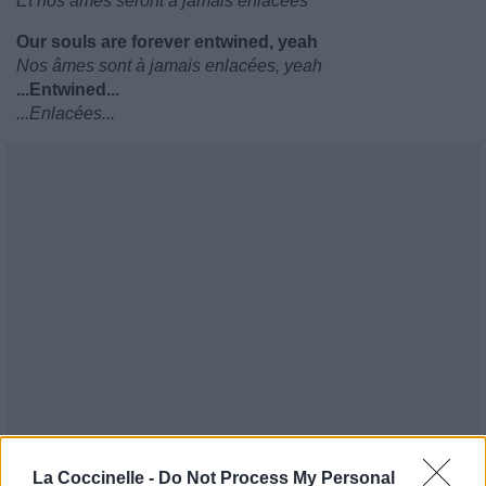
Et nos âmes seront à jamais enlacées
Our souls are forever entwined, yeah
Nos âmes sont à jamais enlacées, yeah
...Entwined...
...Enlacées...
La Coccinelle -
Do Not Process My Personal