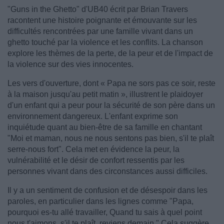
"Guns in the Ghetto" d'UB40 écrit par Brian Travers
racontent une histoire poignante et émouvante sur les
difficultés rencontrées par une famille vivant dans un
ghetto touché par la violence et les conflits. La chanson
explore les thèmes de la perte, de la peur et de l'impact de
la violence sur des vies innocentes.
Les vers d'ouverture, dont « Papa ne sors pas ce soir, reste
à la maison jusqu'au petit matin », illustrent le plaidoyer
d'un enfant qui a peur pour la sécurité de son père dans un
environnement dangereux. L'enfant exprime son
inquiétude quant au bien-être de sa famille en chantant
"Moi et maman, nous ne nous sentons pas bien, s'il te plaît
serre-nous fort". Cela met en évidence la peur, la
vulnérabilité et le désir de confort ressentis par les
personnes vivant dans des circonstances aussi difficiles.
Il y a un sentiment de confusion et de désespoir dans les
paroles, en particulier dans les lignes comme "Papa,
pourquoi es-tu allé travailler, Quand tu sais à quel point
nous t'aimons, s'il te plaît, reviens demain." Cela suggère