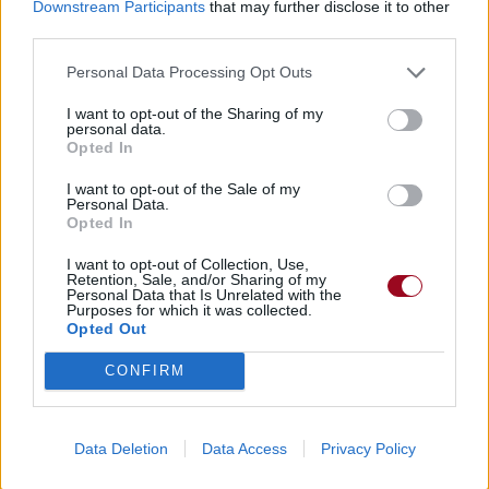
Downstream Participants
that may further disclose it to other
third parties.
Personal Data Processing Opt Outs
I want to opt-out of the Sharing of my
personal data.
Opted In
I want to opt-out of the Sale of my
Personal Data.
Opted In
I want to opt-out of Collection, Use,
Retention, Sale, and/or Sharing of my
Personal Data that Is Unrelated with the
Purposes for which it was collected.
Opted Out
CONFIRM
Publié par
Reggaemusic
le 25
21082
3
4
6
septembre 2021 à 8h34.
Data Deletion
Data Access
Privacy Policy
Chanteurs :
UB40
Albums :
Guns in the Ghetto