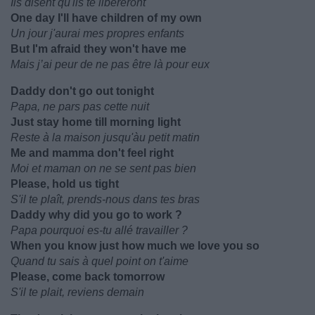
Ils disent qu'ils te libéreront
One day I'll have children of my own
Un jour j'aurai mes propres enfants
But I'm afraid they won't have me
Mais j’ai peur de ne pas être là pour eux
Daddy don't go out tonight
Papa, ne pars pas cette nuit
Just stay home till morning light
Reste à la maison jusqu'àu petit matin
Me and mamma don't feel right
Moi et maman on ne se sent pas bien
Please, hold us tight
S'il te plaît, prends-nous dans tes bras
Daddy why did you go to work ?
Papa pourquoi es-tu allé travailler ?
When you know just how much we love you so
Quand tu sais à quel point on t'aime
Please, come back tomorrow
S'il te plait, reviens demain