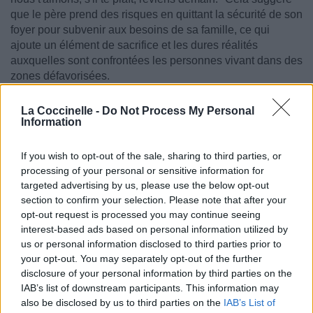
que le père prend des risques en quittant la sécurité de son
foyer pour subvenir aux besoins de sa famille, ce qui
ajoute un élément de sacrifice et les dures réalités
auxquelles sont confrontées les personnes vivant dans des
zones défavorisées.
La question répétée : « Maman, papa n'est pas rentré, j'ai
La Coccinelle -
Do Not Process My Personal
peur et c'est un fait, pourquoi sommes-nous tous habillés
Information
comme ça, tous en noir », souligne la perte et le chagrin
vécus par la famille. La référence au fait d'être « habillé en
If you wish to opt-out of the sale, sharing to third parties, or
noir » symbolise le deuil, suggérant la mort du père.
processing of your personal or sensitive information for
targeted advertising by us, please use the below opt-out
L’importance de cette chanson réside dans sa capacité à
section to confirm your selection. Please note that after your
attirer l’attention sur les problèmes systémiques auxquels
opt-out request is processed you may continue seeing
sont confrontés ceux qui vivent dans des zones pauvres et
interest-based ads based on personal information utilized by
violentes. Les paroles d'UB40 évoquent l'empathie et la
us or personal information disclosed to third parties prior to
compassion, encourageant les auditeurs à réfléchir aux
your opt-out. You may separately opt-out of the further
problèmes de société et à œuvrer pour un monde meilleur.
disclosure of your personal information by third parties on the
IAB’s list of downstream participants. This information may
also be disclosed by us to third parties on the
IAB’s List of