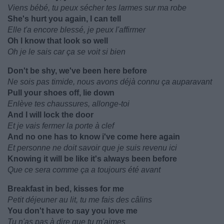
Viens bébé, tu peux sécher tes larmes sur ma robe
She's hurt you again, I can tell
Elle t'a encore blessé, je peux l'affirmer
Oh I know that look so well
Oh je le sais car ça se voit si bien
Don't be shy, we've been here before
Ne sois pas timide, nous avons déjà connu ça auparavant
Pull your shoes off, lie down
Enlève tes chaussures, allonge-toi
And I will lock the door
Et je vais fermer la porte à clef
And no one has to know i've come here again
Et personne ne doit savoir que je suis revenu ici
Knowing it will be like it's always been before
Que ce sera comme ça a toujours été avant
Breakfast in bed, kisses for me
Petit déjeuner au lit, tu me fais des câlins
You don't have to say you love me
Tu n'as pas à dire que tu m'aimes