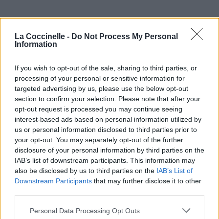
Pour prolonger le plaisir musical :
La Coccinelle -
Do Not Process My Personal
Information
Vous aimez chanter, apprenez la guitare chez
Télécharger légalement les MP3 sur
If you wish to opt-out of the sale, sharing to third parties, or
Télécharger légalement les MP3 ou trouver le CD sur
processing of your personal or sensitive information for
targeted advertising by us, please use the below opt-out
Trouver des vinyles et des CD sur
section to confirm your selection. Please note that after your
Trouver un instrument de musique ou une partition au
opt-out request is processed you may continue seeing
meilleur prix sur
interest-based ads based on personal information utilized by
us or personal information disclosed to third parties prior to
your opt-out. You may separately opt-out of the further
Paroles + Traduction
Téléchargement
Vidéos
⇑
disclosure of your personal information by third parties on the
IAB’s list of downstream participants. This information may
Commentaires
also be disclosed by us to third parties on the
IAB’s List of
Downstream Participants
that may further disclose it to other
Voir la vidéo de «Breakfest In Bed»
third parties.
Personal Data Processing Opt Outs