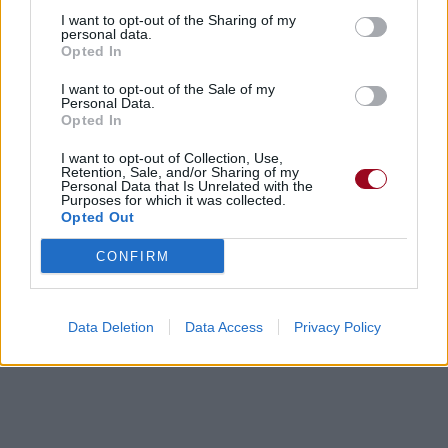
I want to opt-out of the Sharing of my
personal data.
Opted In
Concert/Live
Concert/Live
Chanson sans vidéo
I want to opt-out of the Sale of my
Personal Data.
Opted In
I want to opt-out of Collection, Use,
Retention, Sale, and/or Sharing of my
Personal Data that Is Unrelated with the
Purposes for which it was collected.
Paroles + Traduction
Téléchargement
Vidéos
⇑
Opted Out
Commentaires
CONFIRM
Dire «merci» pour cette traduction
Corriger une erreur
Data Deletion
Data Access
Privacy Policy