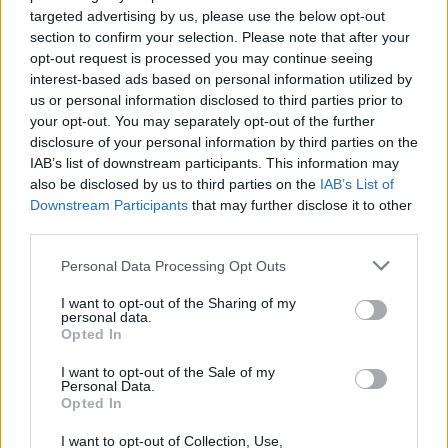
Trouver un instrument de musique ou une partition au
targeted advertising by us, please use the below opt-out
meilleur prix sur
section to confirm your selection. Please note that after your
opt-out request is processed you may continue seeing
interest-based ads based on personal information utilized by
Paroles
Téléchargement
Vidéos
⇑
us or personal information disclosed to third parties prior to
your opt-out. You may separately opt-out of the further
Commentaires
disclosure of your personal information by third parties on the
IAB’s list of downstream participants. This information may
Voir la vidéo de «Tout Est Parfait»
also be disclosed by us to third parties on the
IAB’s List of
Downstream Participants
that may further disclose it to other
third parties.
Personal Data Processing Opt Outs
I want to opt-out of the Sharing of my
personal data.
Paroles
Téléchargement
Vidéos
⇑
Opted In
Commentaires
I want to opt-out of the Sale of my
Personal Data.
Opted In
Dire «merci» pour cette traduction
Corriger une erreur
I want to opt-out of Collection, Use,