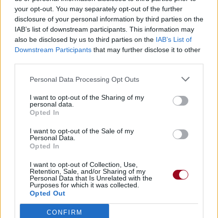
homme qui a perdu sa muse, mais elle écoutera sa prière
your opt-out. You may separately opt-out of the further
et reviendra à lui. Ici nous retrouvons Marlena, figure que le
disclosure of your personal information by third parties on the
public a connue dans le premier italien inédit "Morirò da
IAB’s list of downstream participants. This information may
re". «Marlena est la vénus du groupe, la personnification
also be disclosed by us to third parties on the
IAB’s List of
de notre liberté, créativité, vie…
Downstream Participants
that may further disclose it to other
third parties.
Personal Data Processing Opt Outs
I want to opt-out of the Sharing of my
personal data.
Opted In
I want to opt-out of the Sale of my
Personal Data.
Opted In
I want to opt-out of Collection, Use,
Retention, Sale, and/or Sharing of my
Personal Data that Is Unrelated with the
Purposes for which it was collected.
Opted Out
CONFIRM