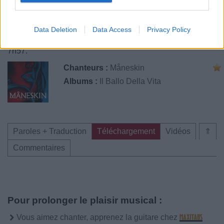
Data Deletion
Data Access
Privacy Policy
Publié par
Akamay
le 1er octobre 2021 à
3447
1
2
5
7h57.
Chanteurs :
Måneskin
Albums :
Il Ballo Della Vita
Paroles + Traduction
Téléchargement
Vidéos
⇑
Commentaires
Pour prolonger le plaisir musical :
Vous aimez chanter, apprenez la guitare chez