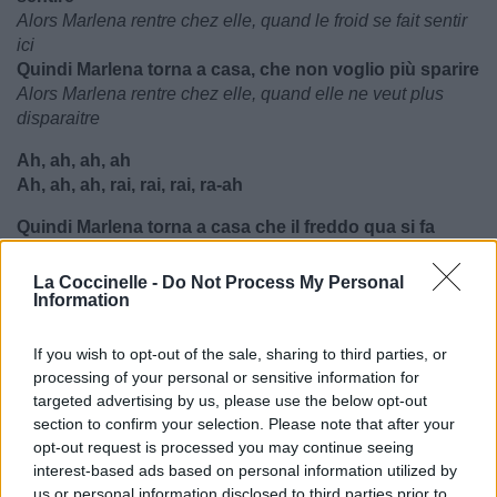
Alors Marlena rentre chez elle, quand le froid se fait sentir
ici
Quindi Marlena torna a casa, che non voglio più sparire
Alors Marlena rentre chez elle, quand elle ne veut plus
disparaitre
Ah, ah, ah, ah
Ah, ah, ah, rai, rai, rai, ra-ah
Quindi Marlena torna a casa che il freddo qua si fa
sentire
Alors Marlena rentre chez elle, quand le froid se fait sentir
La Coccinelle -
Do Not Process My Personal
ici
Information
Quindi Marlena torna a casa che ho paura di sparire
Alors Marlena rentre chez elle,
If you wish to opt-out of the sale, sharing to third parties, or
Quand elle ne veut plus disparaitre
processing of your personal or sensitive information for
targeted advertising by us, please use the below opt-out
__________
section to confirm your selection. Please note that after your
Signification: "Torna a casa" est une ballade intense,
opt-out request is processed you may continue seeing
moderne, qui a aussi des rappels fortement classiques. Le
interest-based ads based on personal information utilized by
passage raconte une séparation : c’est l’exutoire d’un
us or personal information disclosed to third parties prior to