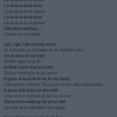
La-la-la-la-la-la-love
La-la-la-la-la-la-amour
La-la-la-la-la-la-love
La-la-la-la-la-la-amour
I like that sad boy
J'aime ce mec triste
I go, I go, I go out my head
Je m'évade, je m'évade, je ne réfléchis plus
So lo-loco in my bed
Si folle dans mon lit
In that t-shirt that you left
Sur ce t-shirt que tu as laissé
It goes la-la-la-la-la-da in my heart
Cela sonne comme "la-la-la-la-la-da" dans mon cœur
It goes tick-tock on the wall
Cela sonne comme tic-tac sur le mur
Stuck here waiting for your call
Je reste là en attendant ton appel