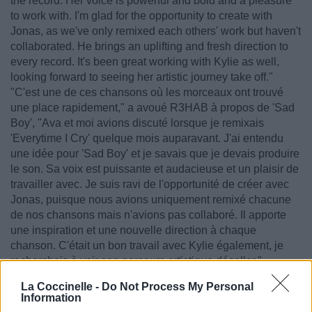
the record. Her voice is powerful and bold and a pleasure
to work with. I'm glad for the opportunity to create with
Jonas, as we've only remixed each others' work but haven't
collaborated. He brings an uplifting and fresh direction to
every record. It's been great working with Kylie as well,
looking forward to seeing her artistic journey take off."
"C'est une de ces chansons où les morceaux ont trouvé
une place rapidement," a avoué R3HAB à propos de 'Sad
Boy', "Ava et moi avions discuté lorsque je remixais
'Everytime I Cry' quelque mois auparavant. J'ai entendu
une idée pour 'Sad Boy' et je savais que je devais produire
le son. Sa voix est puissante et audacieuse et un plaisir de
travailler avec. Je suis ravi de l'opportunité de créer avec
Jonas, puisque nous avions uniquement remixé chacune
de nos chansons mais n'avions pas collaboré. Il apporte
une inspiration et une nouvelle direction à chaque
chanson. C'était un bon travail avec Kylie également, je
recherchais à voir son parcours artistique décoller."
"It's such a catchy song. There are so many contagious
La Coccinelle -
Do Not Process My Personal
elements about it, the melody, that drop... Yeah, pretty
Information
much the whole thing! I couldn't get it out of my head, I was