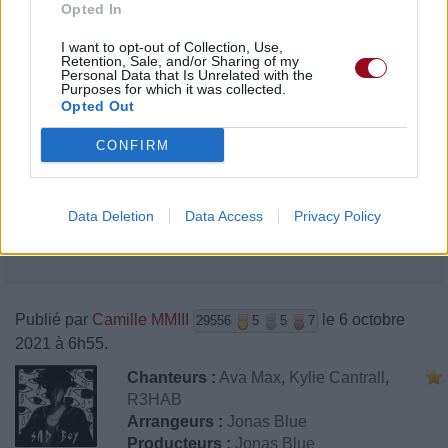
Opted In
I want to opt-out of Collection, Use,
Retention, Sale, and/or Sharing of my
Personal Data that Is Unrelated with the
Purposes for which it was collected.
Opted Out
CONFIRM
Data Deletion
Data Access
Privacy Policy
Publié par
Camille MMIII
le 6 octobre
29556
5
5
7
2021 à 6h55.
Chanteurs :
Ava Max
,
Kylie Cantrall
,
R3HAB
Arrangeurs :
Jonas Blue
Producteurs :
Jonas Blue