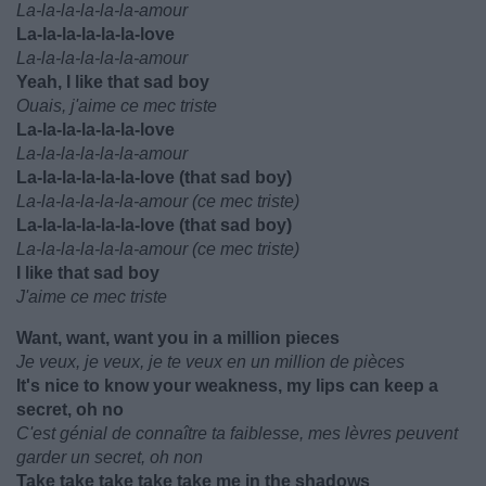
La-la-la-la-la-la-amour
La-la-la-la-la-la-love
La-la-la-la-la-la-amour
Yeah, I like that sad boy
Ouais, j'aime ce mec triste
La-la-la-la-la-la-love
La-la-la-la-la-la-amour
La-la-la-la-la-la-love (that sad boy)
La-la-la-la-la-la-amour (ce mec triste)
La-la-la-la-la-la-love (that sad boy)
La-la-la-la-la-la-amour (ce mec triste)
I like that sad boy
J'aime ce mec triste
Want, want, want you in a million pieces
Je veux, je veux, je te veux en un million de pièces
It's nice to know your weakness, my lips can keep a
secret, oh no
C'est génial de connaître ta faiblesse, mes lèvres peuvent
garder un secret, oh non
Take take take take take me in the shadows