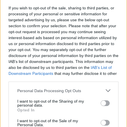
singing it literally everywhere I went. So, when they asked
If you wish to opt-out of the sale, sharing to third parties, or
me to jump on the song, I was like 'What!?... Hell Yeah!' I
processing of your personal or sensitive information for
really feel super fortunate to get the chance to work with
targeted advertising by us, please use the below opt-out
such insanely talented DJs/producers R3HAB and Jonas
section to confirm your selection. Please note that after your
Blue, who are the best in the game!" expressed Kylie
opt-out request is processed you may continue seeing
Cantrall.
interest-based ads based on personal information utilized by
"C'est tellement une chanson entraînante. Il y a beaucoup
us or personal information disclosed to third parties prior to
d'élements contagieux à ce propos, la mélodie, cette
your opt-out. You may separately opt-out of the further
chute... Ouais, c'est plutôt la chose entière ! Je ne pouvais
disclosure of your personal information by third parties on the
pas l'obtenir en dehors de mon esprit, je le chantais
IAB’s list of downstream participants. This information may
littéralement partout où j'allais. Alors, lorsqu'ils m'ont
also be disclosed by us to third parties on the
IAB’s List of
demandé de sauter sur la chanson, j'étais genre 'Quoi !?
Downstream Participants
that may further disclose it to other
Ouais !' Je me sens réellement chanceuse, avoir cette
third parties.
chance de travailler avec de talentueux DJs/producteurs
Personal Data Processing Opt Outs
R3HAB et Jonas Blue, qui sont les meilleurs dans le milieu
!" a exprimé Kylie Cantrall
I want to opt-out of the Sharing of my
personal data.
Opted In
I want to opt-out of the Sale of my
Personal Data.