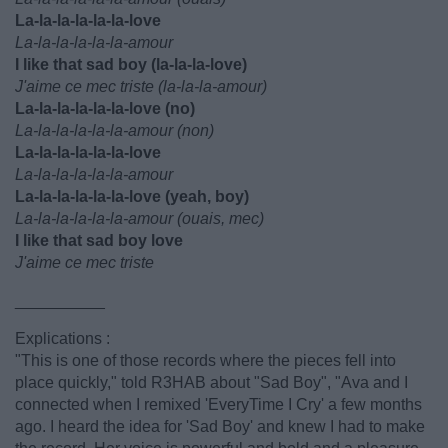
La-la-la-la-la-la-love
La-la-la-la-la-la-amour
I like that sad boy (la-la-la-love)
J'aime ce mec triste (la-la-la-amour)
La-la-la-la-la-la-love (no)
La-la-la-la-la-la-amour (non)
La-la-la-la-la-la-love
La-la-la-la-la-la-amour
La-la-la-la-la-la-love (yeah, boy)
La-la-la-la-la-la-amour (ouais, mec)
I like that sad boy love
J'aime ce mec triste
__________
Explications :
"This is one of those records where the pieces fell into
place quickly," told R3HAB about "Sad Boy", "Ava and I
connected when I remixed 'EveryTime I Cry' a few months
ago. I heard the idea for 'Sad Boy' and knew I had to make