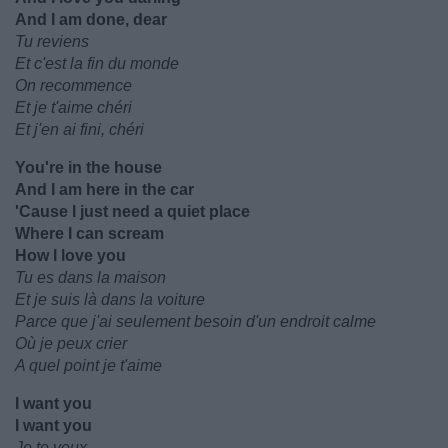
And I am done, dear
Tu reviens
Et c'est la fin du monde
On recommence
Et je t'aime chéri
Et j'en ai fini, chéri
You're in the house
And I am here in the car
'Cause I just need a quiet place
Where I can scream
How I love you
Tu es dans la maison
Et je suis là dans la voiture
Parce que j'ai seulement besoin d'un endroit calme
Où je peux crier
A quel point je t'aime
I want you
I want you
Je te veux