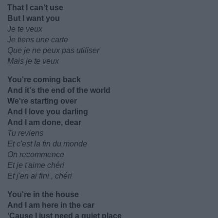
That I can't use
But I want you
Je te veux
Je tiens une carte
Que je ne peux pas utiliser
Mais je te veux
You're coming back
And it's the end of the world
We're starting over
And I love you darling
And I am done, dear
Tu reviens
Et c'est la fin du monde
On recommence
Et je t'aime chéri
Et j'en ai fini , chéri
You're in the house
And I am here in the car
'Cause I just need a quiet place