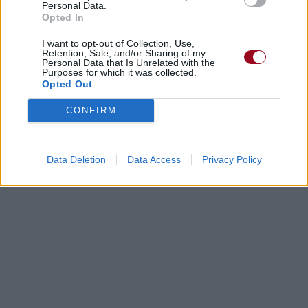
Personal Data.
Paroles + Traduction
Téléchargement
Vidéos
⇑
Opted In
Commentaires
I want to opt-out of Collection, Use,
Retention, Sale, and/or Sharing of my
Personal Data that Is Unrelated with the
Purposes for which it was collected.
Dire «merci» pour cette traduction
Corriger une erreur
Opted Out
CONFIRM
Data Deletion
Data Access
Privacy Policy