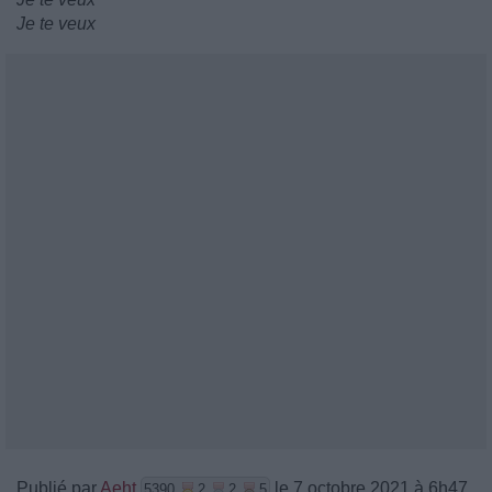
Je te veux
Publié par
Aeht
le 7 octobre 2021 à 6h47.
5390
2
2
5