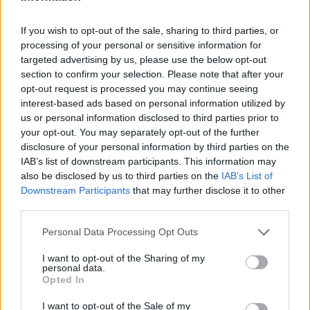
meilleur prix sur
If you wish to opt-out of the sale, sharing to third parties, or
processing of your personal or sensitive information for
Paroles + Traduction
Téléchargement
Vidéos
⇑
targeted advertising by us, please use the below opt-out
section to confirm your selection. Please note that after your
Commentaires
opt-out request is processed you may continue seeing
interest-based ads based on personal information utilized by
Voir la vidéo de «I Want You»
us or personal information disclosed to third parties prior to
your opt-out. You may separately opt-out of the further
disclosure of your personal information by third parties on the
IAB’s list of downstream participants. This information may
also be disclosed by us to third parties on the
IAB’s List of
Downstream Participants
that may further disclose it to other
Concert/Live
Chanson sans vidéo
third parties.
Personal Data Processing Opt Outs
I want to opt-out of the Sharing of my
personal data.
Opted In
Chanson sans vidéo
I want to opt-out of the Sale of my