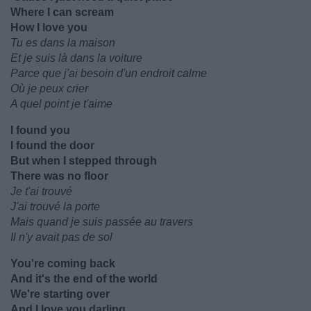
Where I can scream
How I love you
Tu es dans la maison
Et je suis là dans la voiture
Parce que j'ai besoin d'un endroit calme
Où je peux crier
A quel point je t'aime
I found you
I found the door
But when I stepped through
There was no floor
Je t'ai trouvé
J'ai trouvé la porte
Mais quand je suis passée au travers
Il n'y avait pas de sol
You're coming back
And it's the end of the world
We're starting over
And I love you darling