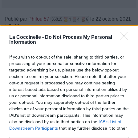
Publié par
Philou 57
le 22 octobre 2021
36815
4
4
6
à 7h03.
Auteurs :
William Blake
,
Emily
La Coccinelle -
Do Not Process My Personal
Information
Loizeau
Compositeurs :
Emily Loizeau
If you wish to opt-out of the sale, sharing to third parties, or
Chanteurs :
Emily Loizeau
processing of your personal or sensitive information for
Albums :
Mothers & Tygers
targeted advertising by us, please use the below opt-out
section to confirm your selection. Please note that after your
opt-out request is processed you may continue seeing
Paroles + Traduction
Téléchargement
Vidéos
⇑
interest-based ads based on personal information utilized by
us or personal information disclosed to third parties prior to
Commentaires
your opt-out. You may separately opt-out of the further
disclosure of your personal information by third parties on the
IAB’s list of downstream participants. This information may
also be disclosed by us to third parties on the
IAB’s List of
Downstream Participants
that may further disclose it to other
Pour prolonger le plaisir musical :
third parties.