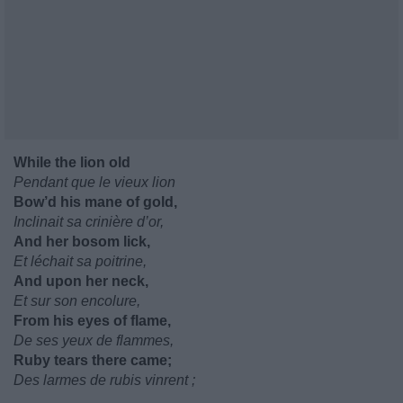
While the lion old
Pendant que le vieux lion
Bow’d his mane of gold,
Inclinait sa crinière d’or,
And her bosom lick,
Et léchait sa poitrine,
And upon her neck,
Et sur son encolure,
From his eyes of flame,
De ses yeux de flammes,
Ruby tears there came;
Des larmes de rubis vinrent ;