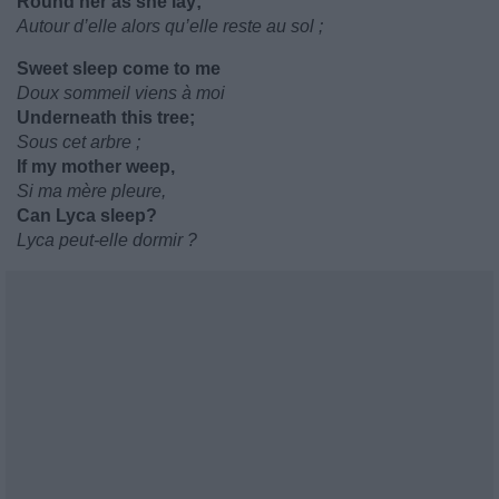
Round her as she lay;
Autour d’elle alors qu’elle reste au sol ;
Sweet sleep come to me
Doux sommeil viens à moi
Underneath this tree;
Sous cet arbre ;
If my mother weep,
Si ma mère pleure,
Can Lyca sleep?
Lyca peut-elle dormir ?