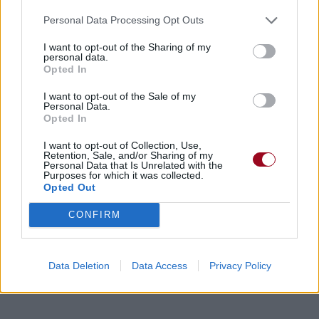
Vous aimez chanter, apprenez la guitare chez
Personal Data Processing Opt Outs
Télécharger légalement les MP3 sur
Télécharger légalement les MP3 ou trouver le CD sur
I want to opt-out of the Sharing of my
personal data.
Trouver des vinyles et des CD sur
Opted In
Trouver un instrument de musique ou une partition au
I want to opt-out of the Sale of my
meilleur prix sur
Personal Data.
Opted In
I want to opt-out of Collection, Use,
Paroles + Traduction
Téléchargement
Vidéos
⇑
Retention, Sale, and/or Sharing of my
Personal Data that Is Unrelated with the
Commentaires
Purposes for which it was collected.
Opted Out
Paroles + Traduction
Téléchargement
Vidéos
⇑
CONFIRM
Commentaires
Data Deletion
Data Access
Privacy Policy
Dire «merci» pour cette traduction
Corriger une erreur