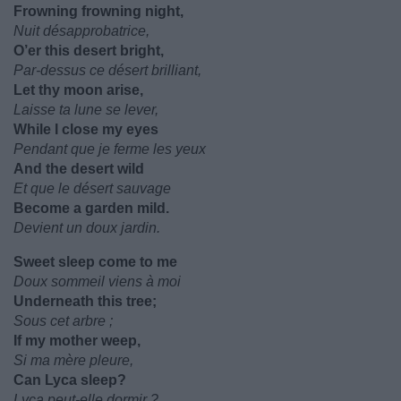
Frowning frowning night,
Nuit désapprobatrice,
O’er this desert bright,
Par-dessus ce désert brilliant,
Let thy moon arise,
Laisse ta lune se lever,
While I close my eyes
Pendant que je ferme les yeux
And the desert wild
Et que le désert sauvage
Become a garden mild.
Devient un doux jardin.
Sweet sleep come to me
Doux sommeil viens à moi
Underneath this tree;
Sous cet arbre ;
If my mother weep,
Si ma mère pleure,
Can Lyca sleep?
Lyca peut-elle dormir ?