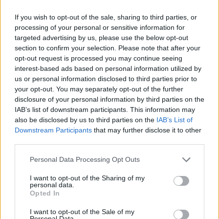
If you wish to opt-out of the sale, sharing to third parties, or
processing of your personal or sensitive information for
targeted advertising by us, please use the below opt-out
section to confirm your selection. Please note that after your
opt-out request is processed you may continue seeing
interest-based ads based on personal information utilized by
us or personal information disclosed to third parties prior to
your opt-out. You may separately opt-out of the further
disclosure of your personal information by third parties on the
IAB’s list of downstream participants. This information may
also be disclosed by us to third parties on the
IAB’s List of
Downstream Participants
that may further disclose it to other
third parties.
Personal Data Processing Opt Outs
I want to opt-out of the Sharing of my
Publié par
wrexking
le 25 octobre 2021
11865
3
3
6
personal data.
à 7h10.
Opted In
Chanteurs :
Lana Del Rey
I want to opt-out of the Sale of my
Personal Data.