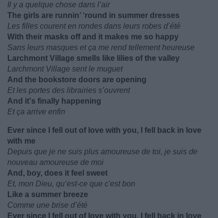
Il y a quelque chose dans l’air
The girls are runnin’ ‘round in summer dresses
Les filles courent en rondes dans leurs robes d’été
With their masks off and it makes me so happy
Sans leurs masques et ça me rend tellement heureuse
Larchmont Village smells like lilies of the valley
Larchmont Village sent le muguet
And the bookstore doors are opening
Et les portes des librairies s’ouvrent
And it's finally happening
Et ça arrive enfin
Ever since I fell out of love with you, I fell back in love
with me
Depuis que je ne suis plus amoureuse de toi, je suis de
nouveau amoureuse de moi
And, boy, does it feel sweet
Et, mon Dieu, qu’est-ce que c'est bon
Like a summer breeze
Comme une brise d’été
Ever since I fell out of love with you, I fell back in love