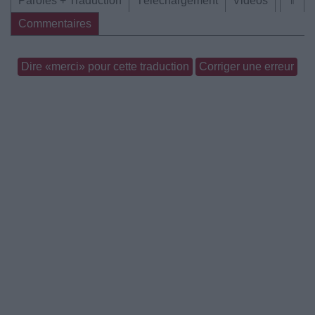
Paroles + Traduction
Téléchargement
Vidéos
⇑
Commentaires
Dire «merci» pour cette traduction
Corriger une erreur