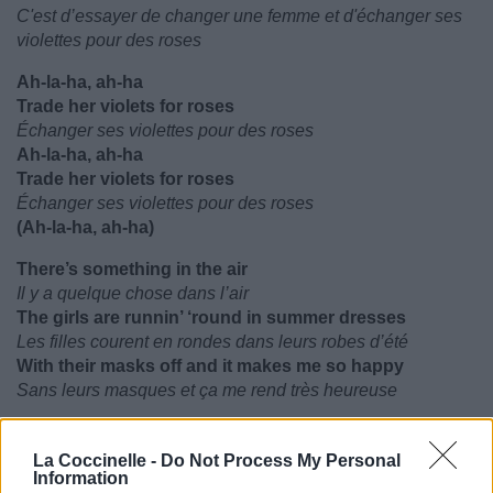
C'est d’essayer de changer une femme et d'échanger ses
violettes pour des roses
Ah-la-ha, ah-ha
Trade her violets for roses
Échanger ses violettes pour des roses
Ah-la-ha, ah-ha
Trade her violets for roses
Échanger ses violettes pour des roses
(Ah-la-ha, ah-ha)
There’s something in the air
Il y a quelque chose dans l’air
The girls are runnin’ ‘round in summer dresses
Les filles courent en rondes dans leurs robes d’été
With their masks off and it makes me so happy
Sans leurs masques et ça me rend très heureuse
Contenu modifié par
fierybkn
La Coccinelle -
Do Not Process My Personal
Information