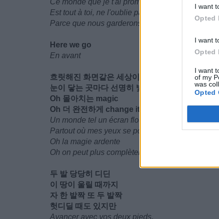
Ce monde que je t'ai promis
I want t
Est tout à toi, ne l'oublie pas
Opted 
Parce que nous garderons cette promesse à no
I want t
Here we go
Opted 
En avant
I want t
흐릿해진 화면같은 세상이
of my P
was col
눈이 닿는 곳마다 선명히 빛나지
Opted 
Oh 몰아치는 magic
Oh 더 완전하게 change it
Un monde tel un écran flou
Partout où mes yeux se posent, ils brillent de mil
Oh la magie ardente
Oh on peut plus complètement le changer
두 발 당당히 디딘
이 땅이 울릴 때까지
자 한 발짝 또 두 발짝
헛디딜 때도 있지만
Avancer avec vos deux pieds,