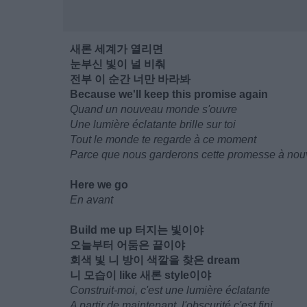
새론 세계가 열리면
눈부신 빛이 널 비춰
전부 이 순간 너만 바라봐
Because we'll keep this promise again
Quand un nouveau monde s'ouvre
Une lumière éclatante brille sur toi
Tout le monde te regarde à ce moment
Parce que nous garderons cette promesse à no
Here we go
En avant
Build me up 터지는 빛이야
오늘부터 어둠은 끝이야
회색 빛 니 방이 색깔을 찾은 dream
니 모습이 like 새론 style이야
Construit-moi, c'est une lumière éclatante
A partir de maintenant, l'obscurité c'est fini