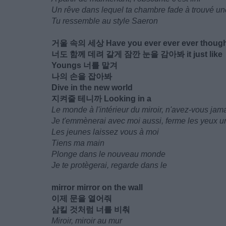
Un rêve dans lequel ta chambre fade à trouvé un
Tu ressemble au style Saeron
거울 속의 세상 Have you ever ever ever thoug
너도 함께 데려 갈게 잠깐 눈을 감아봐 it just like
Youngs 너를 맡겨
나의 손을 잡아봐
Dive in the new world
지켜줄 테니까 Looking in a
Le monde à l'intérieur du miroir, n'avez-vous jam
Je t'emmènerai avec moi aussi, ferme les yeux u
Les jeunes laissez vous à moi
Tiens ma main
Plonge dans le nouveau monde
Je te protègerai, regarde dans le
mirror mirror on the wall
이제 문을 열어줘
삼킬 것처럼 너를 비춰
Miroir, miroir au mur