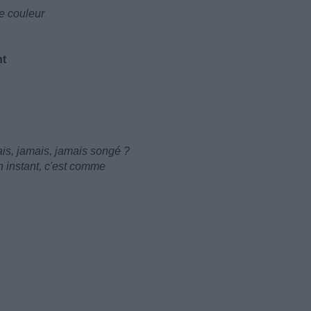
e couleur
ht
ais, jamais, jamais songé ?
n instant, c'est comme