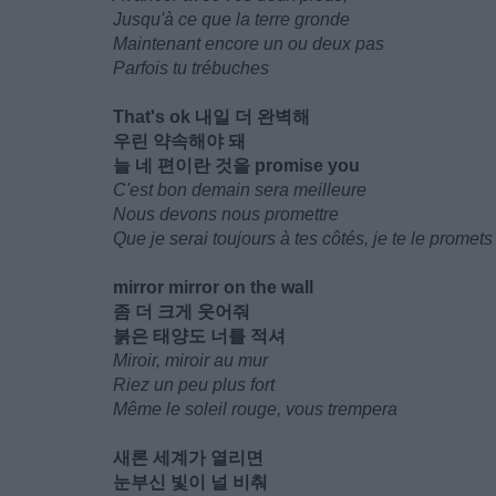
Jusqu'à ce que la terre gronde
Maintenant encore un ou deux pas
Parfois tu trébuches
That's ok 내일 더 완벽해
우린 약속해야 돼
늘 네 편이란 것을 promise you
C'est bon demain sera meilleure
Nous devons nous promettre
Que je serai toujours à tes côtés, je te le promets
mirror mirror on the wall
좀 더 크게 웃어줘
붉은 태양도 너를 적셔
Miroir, miroir au mur
Riez un peu plus fort
Même le soleil rouge, vous trempera
새론 세계가 열리면
눈부신 빛이 널 비춰