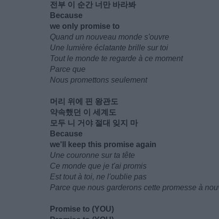
전부 이 순간 너만 바라봐
Because
we only promise to
Quand un nouveau monde s'ouvre
Une lumière éclatante brille sur toi
Tout le monde te regarde à ce moment
Parce que
Nous promettons seulement
머리 위에 핀 왕관도
약속했던 이 세계도
모두 니 거야 절대 잊지 마
Because
we'll keep this promise again
Une couronne sur ta tête
Ce monde que je t'ai promis
Est tout à toi, ne l'oublie pas
Parce que nous garderons cette promesse à no
Promise to (YOU)