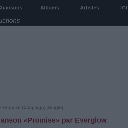
Chansons
Albums
Artistes
tC
uctions
 Promise Campaign) [Single]
 chanson «Promise» par Everglow