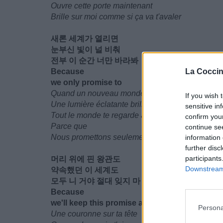
Ouvre cette porte maintenant
Brille sur moi comme si ça va t'avaler
새론 세계가 열리면
눈부신 빛이 널 비춰
전부 이 순간 너만 바라봐
Because
La Coccin
we only promise to
Quand un nouveau monde s'ouvre
If you wish 
Une lumière éclatante brille sur toi
sensitive in
Tout le monde te regarde à ce moment
confirm you
Parce que
continue se
Nous promettons seulement
information 
further disc
participants
머리 위에 핀 왕관도
Downstream 
약속했던 이 세계도
모두 니 거야 절대 잊지 마
Because
we'll keep this promise again
Persona
Une couronne sur ta tête