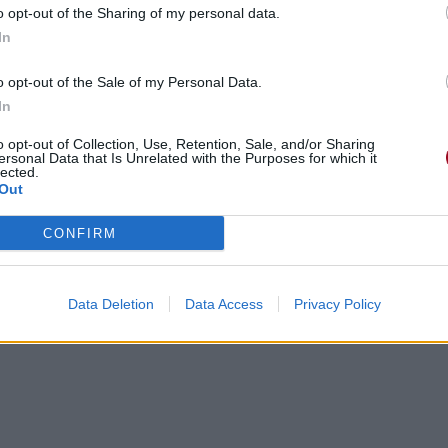
o opt-out of the Sharing of my personal data.
In
uveau
o opt-out of the Sale of my Personal Data.
In
o opt-out of Collection, Use, Retention, Sale, and/or Sharing
ersonal Data that Is Unrelated with the Purposes for which it
lected.
Out
CONFIRM
les feux
Data Deletion
Data Access
Privacy Policy