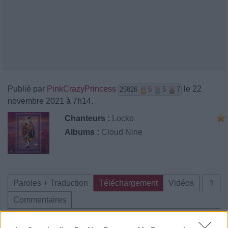
Publié par
PinkCrazyPrincess
le 22
25826
5
5
7
novembre 2021 à 7h14.
Chanteurs :
Locko
Albums :
Cloud Nine
Paroles + Traduction
Téléchargement
Vidéos
⇑
Commentaires