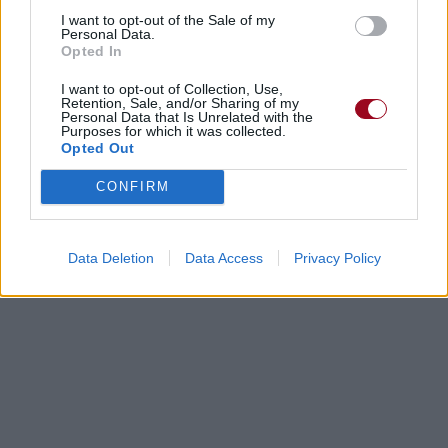
I want to opt-out of the Sale of my
Personal Data.
Opted In
Paroles + Traduction
Téléchargement
Vidéos
⇑
I want to opt-out of Collection, Use,
Retention, Sale, and/or Sharing of my
Commentaires
Personal Data that Is Unrelated with the
Purposes for which it was collected.
Opted Out
Dire «merci» pour cette traduction
Corriger une erreur
CONFIRM
Data Deletion
Data Access
Privacy Policy