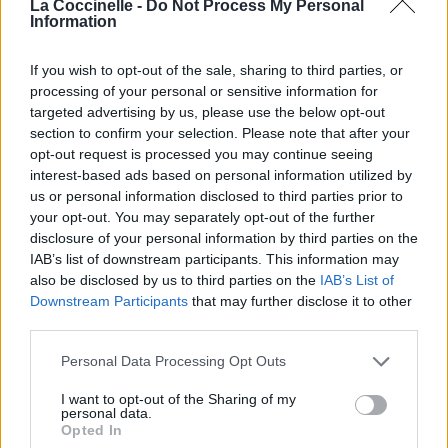
La Coccinelle -
Do Not Process My Personal
Information
Pour prolonger le plaisir musical :
If you wish to opt-out of the sale, sharing to third parties, or
Vous aimez chanter, apprenez la guitare chez
processing of your personal or sensitive information for
Télécharger légalement les MP3 sur
targeted advertising by us, please use the below opt-out
Télécharger légalement les MP3 ou trouver le CD sur
section to confirm your selection. Please note that after your
opt-out request is processed you may continue seeing
Trouver des vinyles et des CD sur
interest-based ads based on personal information utilized by
Trouver un instrument de musique ou une partition au
us or personal information disclosed to third parties prior to
meilleur prix sur
your opt-out. You may separately opt-out of the further
disclosure of your personal information by third parties on the
IAB’s list of downstream participants. This information may
also be disclosed by us to third parties on the
IAB’s List of
Paroles + Traduction
Téléchargement
Vidéos
⇑
Downstream Participants
that may further disclose it to other
Commentaires
third parties.
Voir la vidéo de «Katana»
Personal Data Processing Opt Outs
I want to opt-out of the Sharing of my
personal data.
Opted In