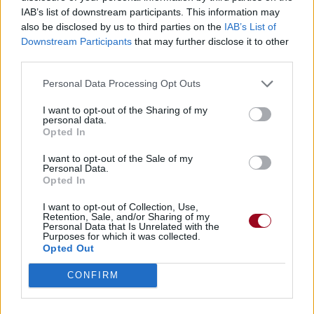
IAB’s list of downstream participants. This information may
Paroles + Traduction
Téléchargement
Vidéos
⇑
also be disclosed by us to third parties on the
IAB’s List of
Commentaires
Downstream Participants
that may further disclose it to other
third parties.
Voir la vidéo de «Heathens»
Personal Data Processing Opt Outs
I want to opt-out of the Sharing of my
personal data.
Opted In
I want to opt-out of the Sale of my
Chanson sans vidéo
Chanson sans vidéo
Personal Data.
Opted In
I want to opt-out of Collection, Use,
Retention, Sale, and/or Sharing of my
Personal Data that Is Unrelated with the
Purposes for which it was collected.
Chanson sans vidéo
Opted Out
CONFIRM
Paroles + Traduction
Téléchargement
Vidéos
⇑
Commentaires