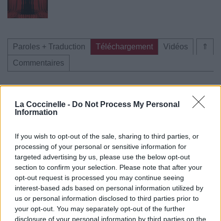
Paroles + Traduction
Téléchargement
Vidéos
⇑
Commentaires
La Coccinelle -
Do Not Process My Personal
Information
Pour prolonger le plaisir musical :
Vous aimez chanter, apprenez la guitare chez
If you wish to opt-out of the sale, sharing to third parties, or
Télécharger légalement les MP3 sur
processing of your personal or sensitive information for
Télécharger légalement les MP3 ou trouver le CD sur
targeted advertising by us, please use the below opt-out
section to confirm your selection. Please note that after your
Trouver des vinyles et des CD sur
opt-out request is processed you may continue seeing
Trouver un instrument de musique ou une partition au
interest-based ads based on personal information utilized by
meilleur prix sur
us or personal information disclosed to third parties prior to
your opt-out. You may separately opt-out of the further
disclosure of your personal information by third parties on the