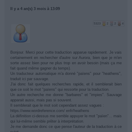
Il y a 4 an(s) 3 mois à 13:09
5323
2
2
4
Bonjour. Merci pour cette traduction apparue rapidement. Je vais
certainement en rechercher d'autre sur Aurora, bien que je m'en
sorte assez bien pour ne plus trop en avoir besoin (mais ça me
fait quand même gagner du temps).
Un traducteur automatique m'a donné "païens" pour "heathens",
traduit ici par sauvage.
J'ai donc fait quelques recherches rapide, et il semblerait bien
que ce soit le mot "païens" qui ressorte pour la traduction.
Un autre recherche me donne "barbares" et "impies". Sauvage
apparait aussi, mais pas si souvent.
Il semblerait que le mot soit cependant assez vagues :
https://www.wordreference.com/ enfr/heathens
La définition ci-dessus me semble appuyer le mot "païen"... mais
qui lui-même semble prêter à interprétation.
Je me demande donc ce que pense l'auteur de la traduction à ce
sujet.