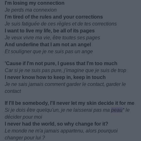
I'm losing my connection
Je perds ma connexion
I'm tired of the rules and your corrections
Je suis fatiguée de ces règles et de tes corrections
I want to live my life, be all of its pages
Je veux vivre ma vie, être toutes ses pages
And underline that I am not an angel
Et souligner que je ne suis pas un ange
'Cause if I'm not pure, I guess that I'm too much
Car si je ne suis pas pure, j'imagine que je suis de trop
I never know how to keep in, keep in touch
Je ne sais jamais comment garder le contact, garder le
contact
If I'll be somebody, I'll never let my skin decide it for me
Si je dois être quelqu'un, je ne laisserai pas ma
peau
* le
décider pour moi
I never had the world, so why change for it?
Le monde ne m'a jamais appartenu, alors pourquoi
changer pour lui ?