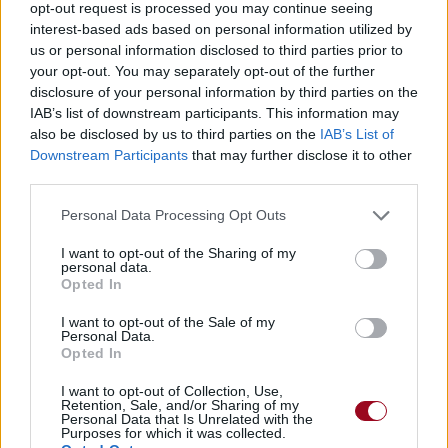
opt-out request is processed you may continue seeing
Pour prolonger le plaisir musical :
interest-based ads based on personal information utilized by
us or personal information disclosed to third parties prior to
Vous aimez chanter, apprenez la guitare chez
your opt-out. You may separately opt-out of the further
Télécharger légalement les MP3 sur
disclosure of your personal information by third parties on the
Télécharger légalement les MP3 ou trouver le CD sur
IAB’s list of downstream participants. This information may
also be disclosed by us to third parties on the
IAB’s List of
Trouver des vinyles et des CD sur
Downstream Participants
that may further disclose it to other
Trouver un instrument de musique ou une partition au
third parties.
meilleur prix sur
Personal Data Processing Opt Outs
I want to opt-out of the Sharing of my
Paroles + Traduction
Téléchargement
Vidéos
⇑
personal data.
Opted In
Commentaires
I want to opt-out of the Sale of my
Voir la vidéo de «Giving In To The
Personal Data.
Opted In
Love »
I want to opt-out of Collection, Use,
Retention, Sale, and/or Sharing of my
Personal Data that Is Unrelated with the
Purposes for which it was collected.