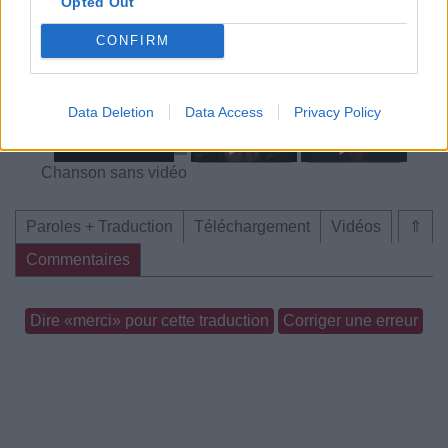
Opted Out
CONFIRM
Chanson sans vidéo
Chanson sans vidéo
Data Deletion
Data Access
Privacy Policy
Chanson sans vidéo
Paroles + Traduction
Téléchargement
Vidéos
⇑
Commentaires
Dire «merci» pour cette traduction
Corriger une erreur