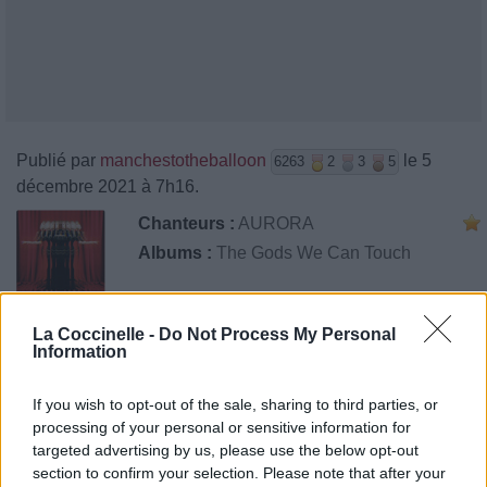
Publié par
manchestotheballoon
le 5
6263
2
3
5
décembre 2021 à 7h16.
Chanteurs :
AURORA
Albums :
The Gods We Can Touch
La Coccinelle -
Do Not Process My Personal
Information
Paroles + Traduction
Téléchargement
Vidéos
⇑
Commentaires
If you wish to opt-out of the sale, sharing to third parties, or
processing of your personal or sensitive information for
targeted advertising by us, please use the below opt-out
section to confirm your selection. Please note that after your