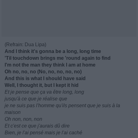
(Refrain: Dua Lipa)
And I think it's gonna be a long, long time
'Til touchdown brings me 'round again to find
I'm not the man they think I am at home
Oh no, no, no (No, no, no, no, no)
And this is what I should have said
Well, I thought it, but I kept it hid
Et je pense que ça va être long, long
jusqu'à ce que je réalise que
je ne suis pas l'homme qu'ils pensent que je suis à la
maison
Oh non, non, non
Et c'est ce que j'aurais dû dire
Bien, je l'ai pensé mais je l'ai caché