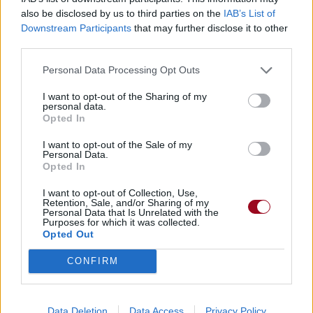
Albums :
Cold Heart (PNAU Remix)
also be disclosed by us to third parties on the
IAB’s List of
[Single]
Downstream Participants
that may further disclose it to other
third parties.
Personal Data Processing Opt Outs
Paroles + Traduction
Téléchargement
Vidéos
⇑
I want to opt-out of the Sharing of my
Commentaires
personal data.
Opted In
I want to opt-out of the Sale of my
Personal Data.
Opted In
Pour prolonger le plaisir musical :
I want to opt-out of Collection, Use,
Vous aimez chanter, apprenez la guitare chez
Retention, Sale, and/or Sharing of my
Télécharger légalement les MP3 sur
Personal Data that Is Unrelated with the
Purposes for which it was collected.
Télécharger légalement les MP3 ou trouver le CD sur
Opted Out
Trouver des vinyles et des CD sur
CONFIRM
Trouver un instrument de musique ou une partition au
meilleur prix sur
Data Deletion
Data Access
Privacy Policy