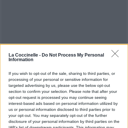
La Coccinelle -
Do Not Process My Personal
Information
If you wish to opt-out of the sale, sharing to third parties, or
processing of your personal or sensitive information for
targeted advertising by us, please use the below opt-out
section to confirm your selection. Please note that after your
opt-out request is processed you may continue seeing
interest-based ads based on personal information utilized by
Publié par
KCheu
le 6 décembre 2021 à
55178
3
4
6
us or personal information disclosed to third parties prior to
10h28.
your opt-out. You may separately opt-out of the further
disclosure of your personal information by third parties on the
Chanteurs :
Dua Lipa
,
Elton John
IAB’s list of downstream participants. This information may