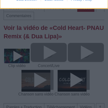
Paroles + Traduction
Téléchargement
Vidéos
⇑
Commentaires
Voir la vidéo de «Cold Heart- PNAU
Remix (& Dua Lipa)»
Clip vidéo
Concert/Live
Chanson sans vidéo
Chanson sans vidéo
Paroles + Traduction
Téléchargement
Vidéos
⇑