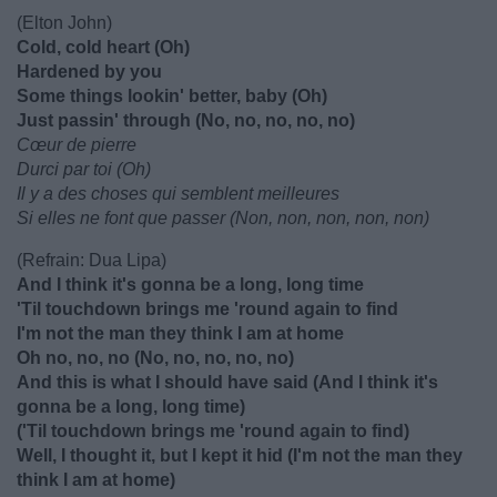
(Elton John)
Cold, cold heart (Oh)
Hardened by you
Some things lookin' better, baby (Oh)
Just passin' through (No, no, no, no, no)
Cœur de pierre
Durci par toi (Oh)
Il y a des choses qui semblent meilleures
Si elles ne font que passer (Non, non, non, non, non)
(Refrain: Dua Lipa)
And I think it's gonna be a long, long time
'Til touchdown brings me 'round again to find
I'm not the man they think I am at home
Oh no, no, no (No, no, no, no, no)
And this is what I should have said (And I think it's
gonna be a long, long time)
('Til touchdown brings me 'round again to find)
Well, I thought it, but I kept it hid (I'm not the man they
think I am at home)