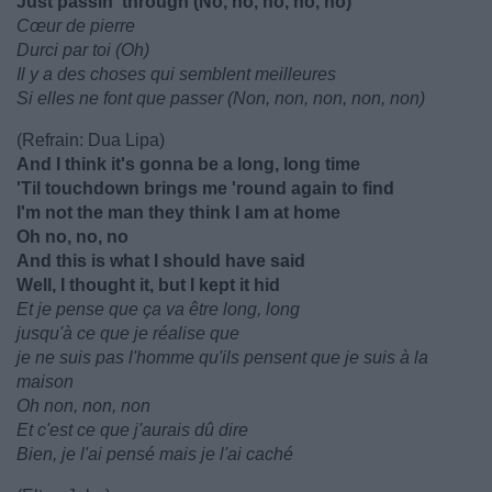
Just passin' through (No, no, no, no, no)
Cœur de pierre
Durci par toi (Oh)
Il y a des choses qui semblent meilleures
Si elles ne font que passer (Non, non, non, non, non)
(Refrain: Dua Lipa)
And I think it's gonna be a long, long time
'Til touchdown brings me 'round again to find
I'm not the man they think I am at home
Oh no, no, no
And this is what I should have said
Well, I thought it, but I kept it hid
Et je pense que ça va être long, long
jusqu'à ce que je réalise que
je ne suis pas l'homme qu'ils pensent que je suis à la
maison
Oh non, non, non
Et c'est ce que j'aurais dû dire
Bien, je l'ai pensé mais je l'ai caché