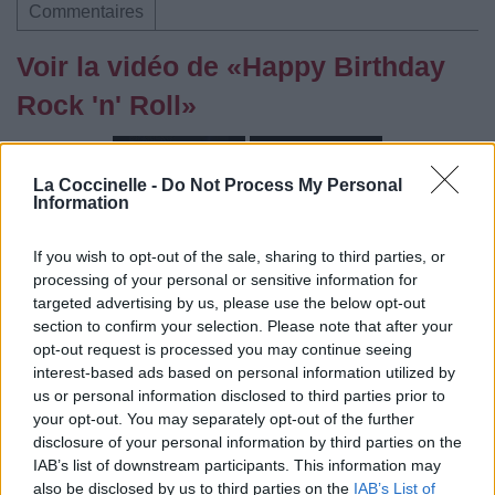
Commentaires
Voir la vidéo de «Happy Birthday
Rock 'n' Roll»
La Coccinelle -
Do Not Process My Personal
Information
Concert/Live
If you wish to opt-out of the sale, sharing to third parties, or
processing of your personal or sensitive information for
targeted advertising by us, please use the below opt-out
section to confirm your selection. Please note that after your
opt-out request is processed you may continue seeing
interest-based ads based on personal information utilized by
us or personal information disclosed to third parties prior to
your opt-out. You may separately opt-out of the further
Paroles
Téléchargement
Vidéos
⇑
disclosure of your personal information by third parties on the
IAB’s list of downstream participants. This information may
Commentaires
also be disclosed by us to third parties on the
IAB’s List of