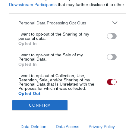
Downstream Participants
that may further disclose it to other
third parties.
Dire «merci» pour cette traduction
Corriger une erreur
Personal Data Processing Opt Outs
I want to opt-out of the Sharing of my
personal data.
Opted In
I want to opt-out of the Sale of my
Personal Data.
Opted In
I want to opt-out of Collection, Use,
Retention, Sale, and/or Sharing of my
Personal Data that Is Unrelated with the
Purposes for which it was collected.
Opted Out
CONFIRM
Data Deletion
Data Access
Privacy Policy