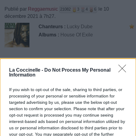
Publié par
Reggaemusic
le 10
21082
3
4
6
décembre 2021 à 7h27.
Chanteurs :
Lucky Dube
Albums :
House Of Exile
Paroles + Traduction
Téléchargement
Vidéos
⇑
La Coccinelle -
Do Not Process My Personal
Information
Commentaires
If you wish to opt-out of the sale, sharing to third parties, or
processing of your personal or sensitive information for
targeted advertising by us, please use the below opt-out
Pour prolonger le plaisir musical :
section to confirm your selection. Please note that after your
opt-out request is processed you may continue seeing
Vous aimez chanter, apprenez la guitare chez
interest-based ads based on personal information utilized by
Télécharger légalement les MP3 sur
us or personal information disclosed to third parties prior to
Télécharger légalement les MP3 ou trouver le CD sur
your opt-out. You may separately opt-out of the further