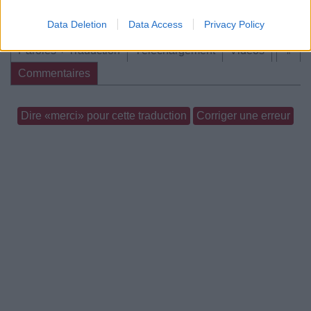
Chanson sans vidéo
Data Deletion
Data Access
Privacy Policy
Paroles + Traduction
Téléchargement
Vidéos
⇑
Commentaires
Dire «merci» pour cette traduction
Corriger une erreur