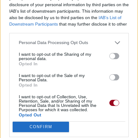
disclosure of your personal information by third parties on the
Trouver des vinyles et des CD sur
IAB’s list of downstream participants. This information may
Trouver un instrument de musique ou une partition au
also be disclosed by us to third parties on the
IAB’s List of
meilleur prix sur
Downstream Participants
that may further disclose it to other
third parties.
Paroles + Traduction
Téléchargement
Vidéos
⇑
Personal Data Processing Opt Outs
Commentaires
I want to opt-out of the Sharing of my
personal data.
Opted In
Voir la vidéo de «Crazy World»
I want to opt-out of the Sale of my
Personal Data.
Opted In
I want to opt-out of Collection, Use,
Retention, Sale, and/or Sharing of my
Personal Data that Is Unrelated with the
Chanson sans vidéo
Chanson sans vidéo
Purposes for which it was collected.
Opted Out
CONFIRM