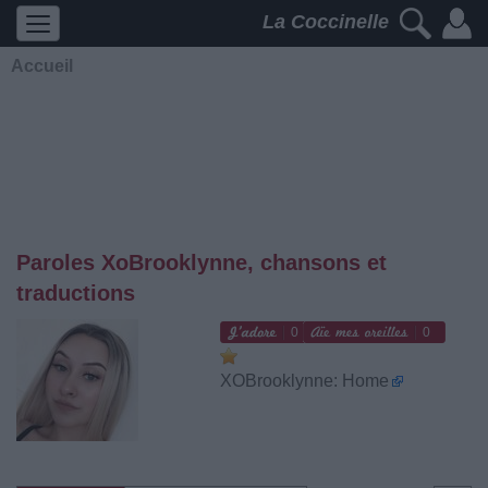
La Coccinelle
Accueil
Paroles XoBrooklynne, chansons et
traductions
0
0
XOBrooklynne: Home