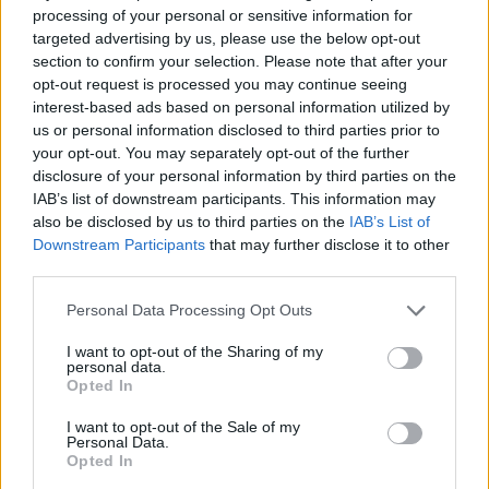
processing of your personal or sensitive information for
Commentaires
targeted advertising by us, please use the below opt-out
section to confirm your selection. Please note that after your
Voir la vidéo de «Sky Priority»
opt-out request is processed you may continue seeing
interest-based ads based on personal information utilized by
us or personal information disclosed to third parties prior to
your opt-out. You may separately opt-out of the further
disclosure of your personal information by third parties on the
IAB’s list of downstream participants. This information may
Chanson sans vidéo
Chanson sans vidéo
also be disclosed by us to third parties on the
IAB’s List of
Downstream Participants
that may further disclose it to other
third parties.
Personal Data Processing Opt Outs
Concert/Live
I want to opt-out of the Sharing of my
personal data.
Opted In
Paroles
Téléchargement
Vidéos
⇑
I want to opt-out of the Sale of my
Commentaires
Personal Data.
Opted In