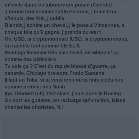
m'invite dans les tribunes (ah putain d'merde)
J'donne tout comme Pablo Escobar, j'fume trop
d'moula, des fois, j'oublie
Bientôt, j'achète un cheval, j'le pose à Vincennes, à
chaque fois qu'il gagne, j'prends du warri
Oh, USD, la cryptomonnaie (USD, la cryptomonnaie),
on rachète tout comme T.E.S.LA
Montage financier très bien ficelé, on whippin' ça
comme des pâtissiers
Tu vois ça ? C'est du rap de blessé d'guerre, ça
canarde, Chicago bre-som, Fredo Santana
Il faut un Toka' si tu veux tenir ou tu finis pieds nus
comme premier des Noah
Igo, I know it (oh), first class, j'suis dans le Boeing
On sort les guitares, on recharge qu'une fois, laisse
chanter les choristes, N.I