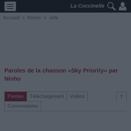
La Coccinelle
Accueil
>
Ninho
>
Jefe
Paroles de la chanson «Sky Priority» par
Ninho
Paroles
Téléchargement
Vidéos
⇑
Commentaires