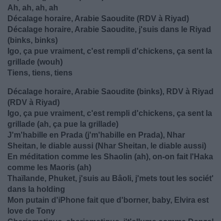
Ah, ah, ah, ah
Décalage horaire, Arabie Saoudite (RDV à Riyad)
Décalage horaire, Arabie Saoudite, j'suis dans le Riyad
(binks, binks)
Igo, ça pue vraiment, c'est rempli d'chickens, ça sent la
grillade (wouh)
Tiens, tiens, tiens
Décalage horaire, Arabie Saoudite (binks), RDV à Riyad
(RDV à Riyad)
Igo, ça pue vraiment, c'est rempli d'chickens, ça sent la
grillade (ah, ça pue la grillade)
J'm'habille en Prada (j'm'habille en Prada), Nhar
Sheitan, le diable aussi (Nhar Sheitan, le diable aussi)
En méditation comme les Shaolin (ah), on-on fait l'Haka
comme les Maoris (ah)
Thaïlande, Phuket, j'suis au Bâoli, j'mets tout les sociét'
dans la holding
Mon putain d'iPhone fait que d'borner, baby, Elvira est
love de Tony