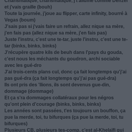
Charismatique, charismatique, j't'allume comme Denzel
et j'vais graille (bouh)
Toute la journée, j'joue au flipper, carte infinity, bourré à
Vegas (boum)
J'sais pas si j'vais faire un refrain, allez nique sa mère,
j'en fais pas (allez nique sa mère, j'en fais pas)
Juste l'instru, c'est une te-tar, juste l'instru, c'est une te-
tar (binks, binks, binks)
J'récupère quatre kils de beuh dans l'pays du gouda,
c'est nous les méchants du goudron, archi sociable
avec les gué-dro
J'ai trois-cents plans cul, donc ça fait longtemps qu'j'ai
pas gué-dra (ça fait longtemps qu'j'ai pas gué-dra)
Ils ont pris des 'llions, ils sont devenus gue-din,
dommage (dommage)
Et ça s'ra dommages collatéraux pour les négros
qu'ont plein d'courage (binks, binks, binks)
Les années sont passées, t'es toujours un bouffon, ça
pue la merde, toi, tu bifurques (ça pue la merde, toi, tu
bifurques)
Plusieurs CB, plusieurs tes-comp, c'est al-Khelaïfi qui