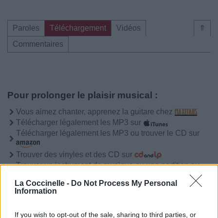
Paroles
Téléchargement
Vidéos
⇑
Commentaires
Pour prolonger le plaisir musical :
Vous aimez chanter, apprenez la guitare chez
Télécharger légalement les MP3 sur
Télécharger légalement les MP3 ou trouver le CD sur
Trouver des vinyles et des CD sur
Trouver un instrument de musique ou une partition au
meilleur prix sur
La Coccinelle -
Do Not Process My Personal
Information
Paroles
Téléchargement
Vidéos
⇑
If you wish to opt-out of the sale, sharing to third parties, or