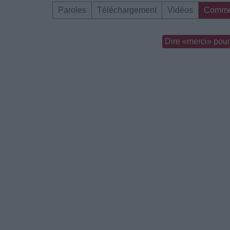
Paroles
Téléchargement
Vidéos
Comme
Dire «merci» pour 