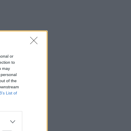
sonal or
ection to
ou may
 personal
out of the
 downstream
B’s List of