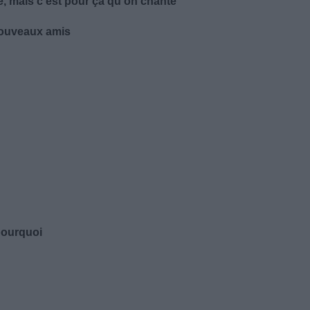
e, mais c'est pour ça qu'on chante
nouveaux amis
pourquoi