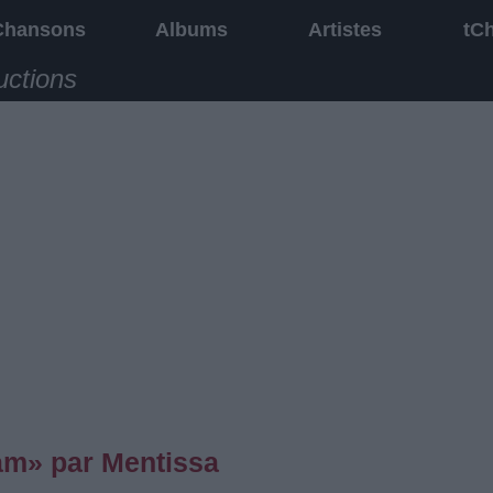
Chansons
Albums
Artistes
tC
uctions
am» par Mentissa