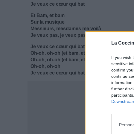
Je veux ce cœur qui bat
Et Bam, et bam
Sur la musique
Messieurs, mesdames me voilà
Je veux pas, je veux pas l'Amérique
La Coccin
Je veux ce cœur qui bat (et bam, et bam)
Oh-oh, oh-oh (et bam, et bam)
If you wish 
Oh-oh, oh-oh (et bam, et bam)
sensitive in
Oh-oh, oh-oh
confirm you
Je veux ce cœur qui bat
continue se
information 
further disc
participants
Downstream 
Persona