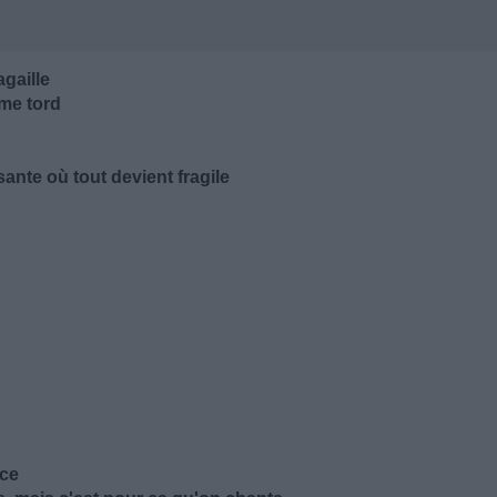
gaille
me tord
ante où tout devient fragile
ace