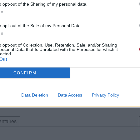
o opt-out of the Sharing of my personal data.
In
o opt-out of the Sale of my Personal Data.
In
o opt-out of Collection, Use, Retention, Sale, and/or Sharing
ersonal Data that Is Unrelated with the Purposes for which it
lected.
Out
cembre 2021 à 15h48.
CONFIRM
Data Deletion
Data Access
Privacy Policy
ntaires