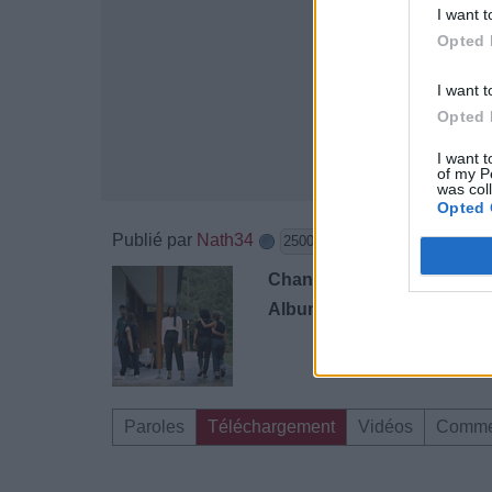
I want t
Opted 
I want t
Opted 
I want t
of my P
was col
Opted 
Publié par
Nath34
le 16 dé
25001
3
3
5
Chanteurs :
Mentissa
Albums :
La Vingtaine
Paroles
Téléchargement
Vidéos
Comme