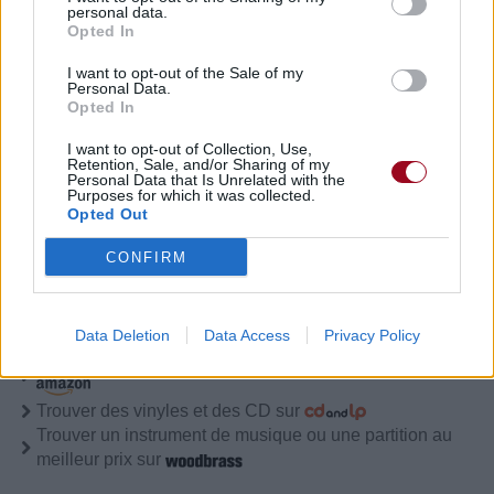
personal data.
Albums :
KEYS
Opted In
I want to opt-out of the Sale of my
Personal Data.
Opted In
Paroles + Traduction
Téléchargement
Vidéos
⇑
I want to opt-out of Collection, Use,
Commentaires
Retention, Sale, and/or Sharing of my
Personal Data that Is Unrelated with the
Purposes for which it was collected.
Opted Out
CONFIRM
Pour prolonger le plaisir musical :
Vous aimez chanter, apprenez la guitare chez
Data Deletion
Data Access
Privacy Policy
Télécharger légalement les MP3 sur
Télécharger légalement les MP3 ou trouver le CD sur
Trouver des vinyles et des CD sur
Trouver un instrument de musique ou une partition au
meilleur prix sur