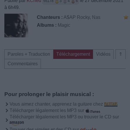
Publié par
KCheu
le 27 décembre 2021
55178
3
4
6
à 6h49.
Chanteurs :
A$AP Rocky
,
Nas
Albums :
Magic
Paroles + Traduction
Téléchargement
Vidéos
⇑
Commentaires
Pour prolonger le plaisir musical :
Vous aimez chanter, apprenez la guitare chez
Télécharger légalement les MP3 sur
Télécharger légalement les MP3 ou trouver le CD sur
Trouver des vinyles et des CD sur