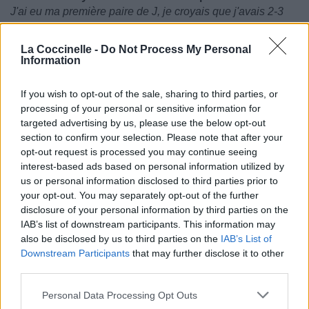
J'ai eu ma première paire de J, je croyais que j'avais 2-3
Investir dans tous mes G avant de reposer en paix
'Cause we sure to rest in peace, my shorty is a piece
La Coccinelle -
Do Not Process My Personal
Car c'est sur qu'on reposera en paix, ma chérie est un
Information
havre de paix
A piece of mind, a dimepiece, I might buy her a piece of
If you wish to opt-out of the sale, sharing to third parties, or
property
processing of your personal or sensitive information for
Un havre de paix, une pièce d'or, je pourrais lui acheter
targeted advertising by us, please use the below opt-out
une maison
section to confirm your selection. Please note that after your
You might've had some joints
opt-out request is processed you may continue seeing
But ain't nothin' like me and Rocky seen
interest-based ads based on personal information utilized by
T'as peut-être fumé des joints
us or personal information disclosed to third parties prior to
Mais ce n'est rien comparé à ce que Rocky et moi avons
your opt-out. You may separately opt-out of the further
disclosure of your personal information by third parties on the
(Refrain: )
IAB’s list of downstream participants. This information may
No comparison, we more solid than they are
also be disclosed by us to third parties on the
IAB’s List of
Me and Hit-Boy, they say we like the new Gang Starr
Downstream Participants
that may further disclose it to other
Me and Flacko, they say we the new wave gods
third parties.
Shout to Max B, he could be home any day, God
Personal Data Processing Opt Outs
Pas de comparaison, on est plus solide qu'eux (Uh)