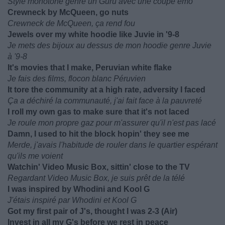
Style monotone genre un Guru avec une coupe emo
Crewneck by McQueen, go nuts
Crewneck de McQueen, ça rend fou
Jewels over my white hoodie like Juvie in '9-8
Je mets des bijoux au dessus de mon hoodie genre Juvie
à '9-8
It's movies that I make, Peruvian white flake
Je fais des films, flocon blanc Péruvien
It tore the community at a high rate, adversity I faced
Ça a déchiré la communauté, j'ai fait face à la pauvreté
I roll my own gas to make sure that it's not laced
Je roule mon propre gaz pour m'assurer qu'il n'est pas lacé
Damn, I used to hit the block hopin' they see me
Merde, j'avais l'habitude de rouler dans le quartier espérant
qu'ils me voient
Watchin' Video Music Box, sittin' close to the TV
Regardant Video Music Box, je suis prêt de la télé
I was inspired by Whodini and Kool G
J'étais inspiré par Whodini et Kool G
Got my first pair of J's, thought I was 2-3 (Air)
Invest in all my G's before we rest in peace