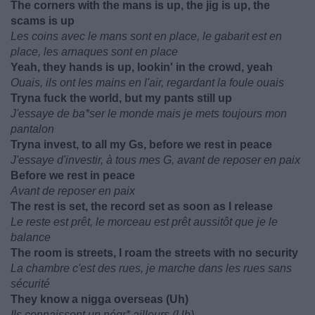
The corners with the mans is up, the jig is up, the
scams is up
Les coins avec le mans sont en place, le gabarit est en
place, les arnaques sont en place
Yeah, they hands is up, lookin' in the crowd, yeah
Ouais, ils ont les mains en l'air, regardant la foule ouais
Tryna fuck the world, but my pants still up
J'essaye de ba*ser le monde mais je mets toujours mon
pantalon
Tryna invest, to all my Gs, before we rest in peace
J'essaye d'investir, à tous mes G, avant de reposer en paix
Before we rest in peace
Avant de reposer en paix
The rest is set, the record set as soon as I release
Le reste est prêt, le morceau est prêt aussitôt que je le
balance
The room is streets, I roam the streets with no security
La chambre c'est des rues, je marche dans les rues sans
sécurité
They know a nigga overseas (Uh)
Ils connaissent un négr* ailleurs (Uh)