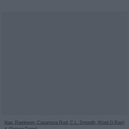
Nas, Raekwon, Casanova Rud, C.L. Smooth, (Kool G Rap)
& (Snoop Dogg)