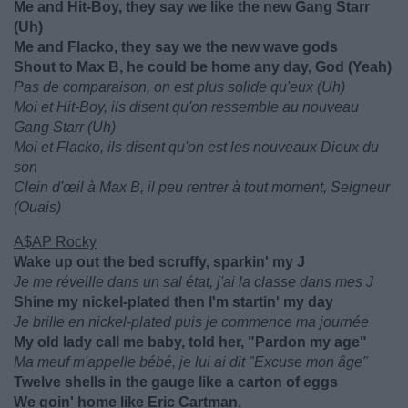
Me and Hit-Boy, they say we like the new Gang Starr
(Uh)
Me and Flacko, they say we the new wave gods
Shout to Max B, he could be home any day, God (Yeah)
Pas de comparaison, on est plus solide qu'eux (Uh)
Moi et Hit-Boy, ils disent qu'on ressemble au nouveau
Gang Starr (Uh)
Moi et Flacko, ils disent qu'on est les nouveaux Dieux du
son
Clein d'œil à Max B, il peu rentrer à tout moment, Seigneur
(Ouais)
A$AP Rocky
Wake up out the bed scruffy, sparkin' my J
Je me réveille dans un sal état, j'ai la classe dans mes J
Shine my nickel-plated then I'm startin' my day
Je brille en nickel-plated puis je commence ma journée
My old lady call me baby, told her, "Pardon my age"
Ma meuf m'appelle bébé, je lui ai dit "Excuse mon âge"
Twelve shells in the gauge like a carton of eggs
We goin' home like Eric Cartman,