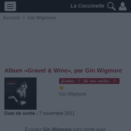
La Coccinelle
Accueil
>
Gin Wigmore
Album «Gravel & Wine», par Gin Wigmore
0
0
Gin Wigmore
Date de sortie :
7 novembre 2011
Écoutez
Gin Wigmore
sans limite avec