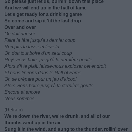
So please just let us, burnin' down this place
And we will end up in the hall of fame
Let's get ready for a drinking game
So come and sip it 'til the last drop
Over and over
On doit danser
Faire la fête jusqu'au dernier coup
Remplis ta tasse et lève la
On doit tout boire d’un seul coup
Hey! viens boire jusqu'à la dernière goutte
Alors s'il te plaît, laisse-nous exploser cet endroit
Et nous finirons dans le Hall of Fame
On se prépare pour un jeu d’alcool
Alors viens boire jusqu'à la dernière goutte
Encore et encore
Nous sommes
(Refrain)
We're down the river, we're drunk, and all of our
thumbs went up in the air
Sung it in the wind, and sung to the thunder, rollin' over