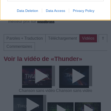
Trouver des vinyles et des CD sur
Data Deletion
Data Access
Privacy Policy
Trouver un instrument de musique ou une partition au
meilleur prix sur
Paroles + Traduction
Téléchargement
Vidéos
⇑
Commentaires
Voir la vidéo de «Thunder»
Chanson sans vidéo
Chanson sans vidéo