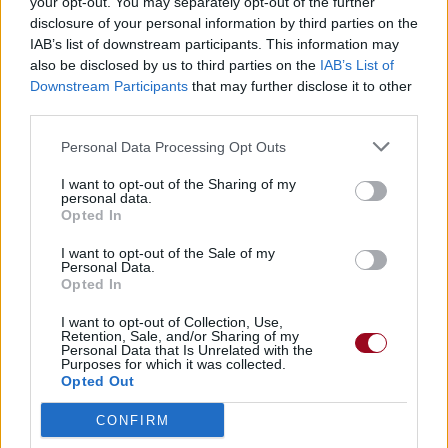
your opt-out. You may separately opt-out of the further
disclosure of your personal information by third parties on the
IAB’s list of downstream participants. This information may
Publié par
KCheu
le 26 janvier 2022 à
55178
3
4
6
also be disclosed by us to third parties on the
IAB’s List of
6h33.
Downstream Participants
that may further disclose it to other
Chanteurs :
Gabry Ponte
third parties.
Albums :
Thunder [Single]
Personal Data Processing Opt Outs
I want to opt-out of the Sharing of my
personal data.
Opted In
Paroles + Traduction
Téléchargement
Vidéos
⇑
I want to opt-out of the Sale of my
Commentaires
Personal Data.
Opted In
I want to opt-out of Collection, Use,
Retention, Sale, and/or Sharing of my
Personal Data that Is Unrelated with the
Purposes for which it was collected.
Pour prolonger le plaisir musical :
Opted Out
Vous aimez chanter, apprenez la guitare chez
CONFIRM
Télécharger légalement les MP3 sur
Télécharger légalement les MP3 ou trouver le CD sur