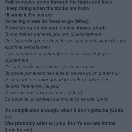
Rollercoaster, going through the highs and lows
I keep riding when the tracks are froze
I'll admit it, I'm scared
No telling where it’s 'bout to go (What)
It's weighing on me and it really shows, uh-oh
Tu me traines par terre pour ton divertissement
Une façon dingue de dévoiler tes sentiments avant des les
exprimer verbalement
T'as commencé à mélanger tes mots, t'as changé si
rapidement
J'essaie de deviner comme ça s'est terminé
Je passe par autant de hauts et de bas qu'un grand huit
Je continue de rouler quand les railles sont gelées
Je dois l'admettre, j'ai peur
Je ne sais pas où ça va mener (Quoi)
Ça pèse tel un fardeau sur moi et ça se voit, uh-oh
It's complicated enough, when it don’t gotta be (Gotta
be)
Was probably safer to jump, but it’s too late for me
(Late for me)