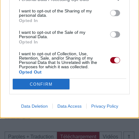
I want to opt-out of the Sharing of my
personal data.
Opted In
I want to opt-out of the Sale of my
Personal Data.
Opted In
I want to opt-out of Collection, Use,
Retention, Sale, and/or Sharing of my
Personal Data that Is Unrelated with the
Purposes for which it was collected.
Opted Out
Publié par
KCheu
le 27 janvier 2022 à
55178
3
4
6
CONFIRM
7h07.
Chanteurs :
iann dior
Albums :
on to better things
Data Deletion
Data Access
Privacy Policy
Paroles + Traduction
Téléchargement
Vidéos
⇑