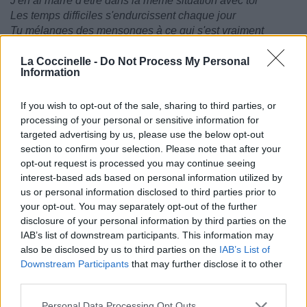
J'en ai marre d'être dans la même situation avec toi
Les temps difficiles s'endurcissent chaque jour
Tu mélanges des mensonges à ce qui s'est vraiment
passé, je finis par y croire
Tu compliques toujours les choses
La Coccinelle -
Do Not Process My Personal
Information
Girl, why you playin'?
Life could be amazing
If you wish to opt-out of the sale, sharing to third parties, or
But we go through these phases
processing of your personal or sensitive information for
I don't think that I could change ya
targeted advertising by us, please use the below opt-out
Chérie, tu joues à quoi?
section to confirm your selection. Please note that after your
La vie pourrait être si géniale
opt-out request is processed you may continue seeing
Mais on est là à traverser ces phases
interest-based ads based on personal information utilized by
Je ne pense pas que je vais pouvoir te changer
us or personal information disclosed to third parties prior to
your opt-out. You may separately opt-out of the further
disclosure of your personal information by third parties on the
IAB’s list of downstream participants. This information may
also be disclosed by us to third parties on the
IAB’s List of
Downstream Participants
that may further disclose it to other
third parties.
Personal Data Processing Opt Outs