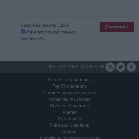
Caractères restants :
1000
Prévenez-moi d'un nouveau
commentaire
RETROUVEZ-NOUS SUR
Paroles de chansons
Top 50 chansons
Derniers ajouts de paroles
Actualités musicales
Poésies et poèmes
Poètes
Partenaires
Foire aux questions
Contact
Conditions d'utilisation du site