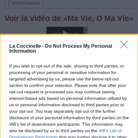
Commentaires
Voir la vidéo de «Ma Vie, O Ma Vie»
La Coccinelle -
Do Not Process My Personal
Information
Chanson sans vidéo
If you wish to opt-out of the sale, sharing to third parties, or
processing of your personal or sensitive information for
targeted advertising by us, please use the below opt-out
section to confirm your selection. Please note that after your
opt-out request is processed you may continue seeing
Concert/Live
interest-based ads based on personal information utilized by
us or personal information disclosed to third parties prior to
Paroles
Téléchargement
Vidéos
⇑
your opt-out. You may separately opt-out of the further
disclosure of your personal information by third parties on the
Commentaires
IAB’s list of downstream participants. This information may
also be disclosed by us to third parties on the
IAB’s List of
Downstream Participants
that may further disclose it to other