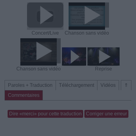
Concert/Live
Chanson sans vidéo
Chanson sans vidéo
Reprise
Paroles + Traduction
Téléchargement
Vidéos
⇑
Commentaires
Dire «merci» pour cette traduction
Corriger une erreur