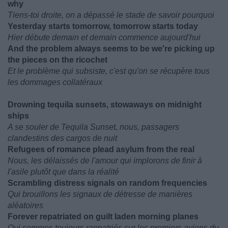
why
Tiens-toi droite, on a dépassé le stade de savoir pourquoi
Yesterday starts tomorrow, tomorrow starts today
Hier débute demain et demain commence aujourd'hui
And the problem always seems to be we're picking up
the pieces on the ricochet
Et le problème qui subsiste, c'est qu'on se récupère tous
les dommages collatéraux
Drowning tequila sunsets, stowaways on midnight
ships
A se souler de Tequila Sunset, nous, passagers
clandestins des cargos de nuit
Refugees of romance plead asylum from the real
Nous, les délaissés de l'amour qui implorons de finir à
l'asile plutôt que dans la réalité
Scrambling distress signals on random frequencies
Qui brouillons les signaux de détresse de manières
aléatoires
Forever repatriated on guilt laden morning planes
Qui sommes toujours rappatriés sur les premiers avions du