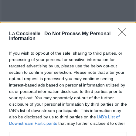
La Coccinelle -
Do Not Process My Personal
Information
If you wish to opt-out of the sale, sharing to third parties, or
processing of your personal or sensitive information for
targeted advertising by us, please use the below opt-out
Publié par
Jubak
le 5 février 2022 à
section to confirm your selection. Please note that after your
14043
3
3
5
opt-out request is processed you may continue seeing
8h07.
interest-based ads based on personal information utilized by
Chanteurs :
Marillion
us or personal information disclosed to third parties prior to
Albums :
Fugazi
your opt-out. You may separately opt-out of the further
disclosure of your personal information by third parties on the
IAB’s list of downstream participants. This information may
also be disclosed by us to third parties on the
IAB’s List of
Downstream Participants
that may further disclose it to other
Paroles + Traduction
Téléchargement
Vidéos
⇑
third parties.