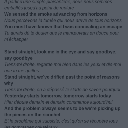
A partir d'une simple plaisanterie, nous nous sommes
emballés jusqu'au point de rupture
We sensed the smoke advancing from horizons
Nous percevons la fumée qui nous arrive de tous horizons
You must have known that I was concealing an escape
Tu aurais dû te douter que je manœuvrais en douce pour
m'échapper
Stand straight, look me in the eye and say goodbye,
say goodbye
Tiens-toi droite, regarde moi bien dans les yeux et dis-moi
que tu me quittes
Stand straight, we've drifted past the point of reasons
why
Tiens-toi droite, on a dépassé le stade de savoir pourquoi
Yesterday starts tomorrow, tomorrow starts today
Hier débute demain et demain commence aujourd'hui
And the problem always seems to be we're picking up
the pieces on the ricochet
Et le problème qui subsiste, c'est qu'on se récupère tous
les dommages collatéraux