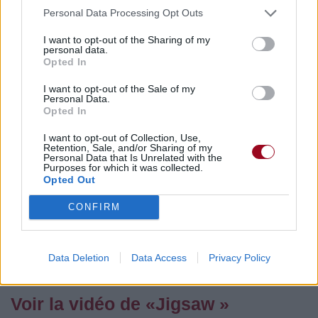
Commentaires
Personal Data Processing Opt Outs
I want to opt-out of the Sharing of my
personal data.
Opted In
Pour prolonger le plaisir musical :
I want to opt-out of the Sale of my
Personal Data.
Vous aimez chanter, apprenez la guitare chez
Opted In
Télécharger légalement les MP3 sur
Télécharger légalement les MP3 ou trouver le CD sur
I want to opt-out of Collection, Use,
Retention, Sale, and/or Sharing of my
Personal Data that Is Unrelated with the
Trouver des vinyles et des CD sur
Purposes for which it was collected.
Opted Out
Trouver un instrument de musique ou une partition au
meilleur prix sur
CONFIRM
Paroles + Traduction
Téléchargement
Vidéos
⇑
Data Deletion
Data Access
Privacy Policy
Commentaires
Voir la vidéo de «Jigsaw »