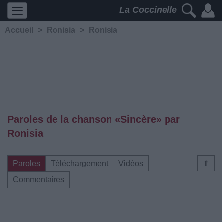
La Coccinelle
Accueil
>
Ronisia
>
Ronisia
Paroles de la chanson «Sincère» par
Ronisia
Paroles
Téléchargement
Vidéos
⇑
Commentaires