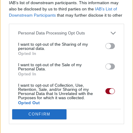
IAB’s list of downstream participants. This information may
Paroles
Téléchargement
Vidéos
⇑
also be disclosed by us to third parties on the
IAB’s List of
Downstream Participants
that may further disclose it to other
Commentaires
third parties.
Personal Data Processing Opt Outs
Dire «merci» pour cette traduction
Corriger une erreur
I want to opt-out of the Sharing of my
personal data.
Opted In
I want to opt-out of the Sale of my
Personal Data.
Opted In
I want to opt-out of Collection, Use,
Retention, Sale, and/or Sharing of my
Personal Data that Is Unrelated with the
Purposes for which it was collected.
Opted Out
CONFIRM