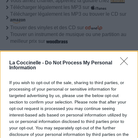
Vous aimez chanter, apprenez la guitare chez
Télécharger légalement les MP3 sur
Télécharger légalement les MP3 ou trouver le CD sur
Trouver des vinyles et des CD sur
Trouver un instrument de musique ou une partition au
meilleur prix sur
Paroles
Téléchargement
Vidéos
⇑
La Coccinelle -
Do Not Process My Personal
Information
Commentaires
If you wish to opt-out of the sale, sharing to third parties, or
Voir la vidéo de «Sincère»
processing of your personal or sensitive information for
targeted advertising by us, please use the below opt-out
section to confirm your selection. Please note that after your
opt-out request is processed you may continue seeing
interest-based ads based on personal information utilized by
us or personal information disclosed to third parties prior to
your opt-out. You may separately opt-out of the further
disclosure of your personal information by third parties on the