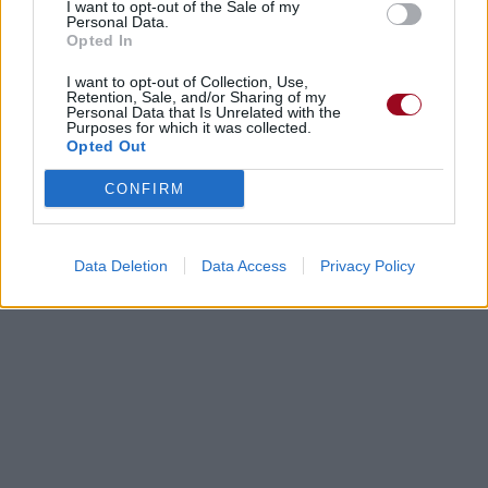
I want to opt-out of the Sale of my
Personal Data.
Opted In
Paroles
Téléchargement
Vidéos
⇑
I want to opt-out of Collection, Use,
Commentaires
Retention, Sale, and/or Sharing of my
Personal Data that Is Unrelated with the
Purposes for which it was collected.
Opted Out
Dire «merci» pour cette traduction
Corriger une erreur
CONFIRM
Data Deletion
Data Access
Privacy Policy