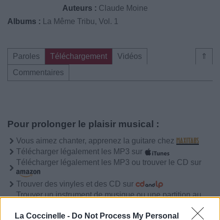
Auteurs :
Claude Moine
Albums :
La Même Tribu, Vol. 1
Paroles
Téléchargement
Vidéos
⇑
Commentaires
Pour prolonger le plaisir musical :
Vous aimez chanter, apprenez la guitare chez
Télécharger légalement les MP3 sur
Télécharger légalement les MP3 ou trouver le CD sur
Trouver des vinyles et des CD sur
Trouver un instrument de musique ou une partition au
meilleur prix sur
La Coccinelle -
Do Not Process My Personal