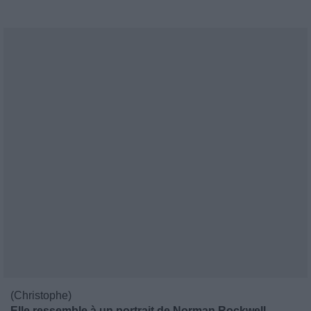
(Christophe)
Elle ressemble à un portrait de Norman Rockwell.