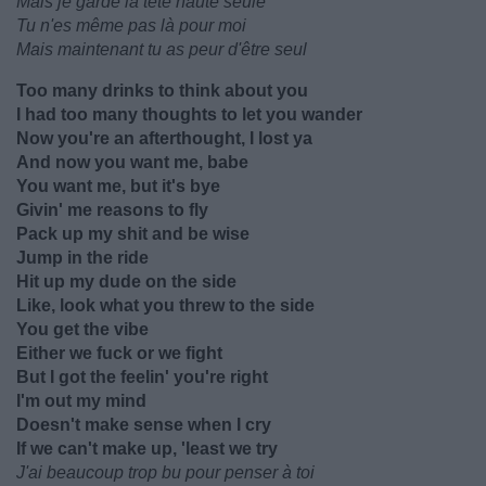
Mais je garde la tête haute seule
Tu n'es même pas là pour moi
Mais maintenant tu as peur d'être seul
Too many drinks to think about you
I had too many thoughts to let you wander
Now you're an afterthought, I lost ya
And now you want me, babe
You want me, but it's bye
Givin' mе reasons to fly
Pack up my shit and be wise
Jump in thе ride
Hit up my dude on the side
Like, look what you threw to the side
You get the vibe
Either we fuck or we fight
But I got the feelin' you're right
I'm out my mind
Doesn't make sense when I cry
If we can't make up, 'least we try
J'ai beaucoup trop bu pour penser à toi