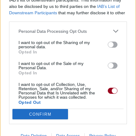
IAB’s list of downstream participants. This information may
also be disclosed by us to third parties on the
IAB’s List of
Downstream Participants
that may further disclose it to other
third parties.
Personal Data Processing Opt Outs
I want to opt-out of the Sharing of my
personal data.
Opted In
I want to opt-out of the Sale of my
Personal Data.
Opted In
I want to opt-out of Collection, Use,
Retention, Sale, and/or Sharing of my
Personal Data that Is Unrelated with the
Purposes for which it was collected.
Opted Out
CONFIRM
Publié par
KCheu
le 18 février 2022 à
55178
3
4
6
8h50.
Data Deletion
Data Access
Privacy Policy