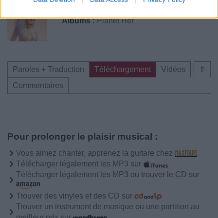
Chanteurs :
Doja Cat
Albums :
Planet Her
Paroles + Traduction
Téléchargement
Vidéos
⇑
Commentaires
Pour prolonger le plaisir musical :
Vous aimez chanter, apprenez la guitare chez
Télécharger légalement les MP3 sur
Télécharger légalement les MP3 ou trouver le CD sur
Trouver des vinyles et des CD sur
Trouver un instrument de musique ou une partition au
meilleur prix sur