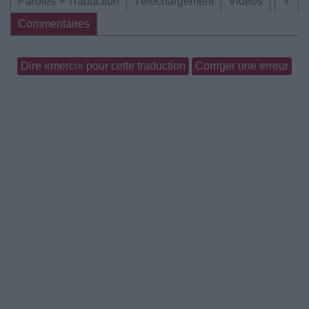
Paroles + Traduction
Téléchargement
Vidéos
⇑
Commentaires
Dire «merci» pour cette traduction
Corriger une erreur