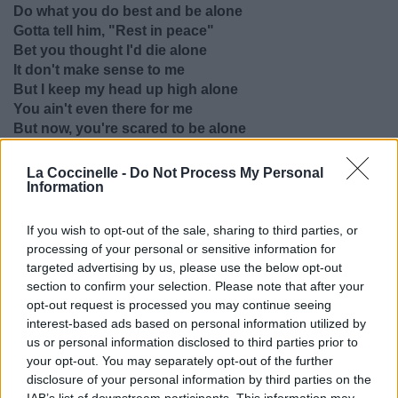
Do what you do best and be alone
Gotta tell him, "Rest in peace"
Bet you thought I'd die alone
It don't make sense to me
But I keep my head up high alone
You ain't even there for me
But now, you're scared to be alone
Alone
Now you scared to be alone
La Coccinelle -
Do Not Process My Personal
Maintenant j'ai à peine besoin de toi (j'ai à peine besoin de
Information
toi)
Fais ce que tu peux et reste seul
If you wish to opt-out of the sale, sharing to third parties, or
Je dois lui dire, "Repose en paix"
processing of your personal or sensitive information for
Je parie que tu pensais que j'allais mourir seule
targeted advertising by us, please use the below opt-out
Ça n'a pas de sens
section to confirm your selection. Please note that after your
Mais je garde la tête haute seule
opt-out request is processed you may continue seeing
Tu n'es même pas là pour moi
interest-based ads based on personal information utilized by
us or personal information disclosed to third parties prior to
Mais maintenant tu as peur d'être seul
your opt-out. You may separately opt-out of the further
Seul
disclosure of your personal information by third parties on the
Maintenant tu as peur d'être seul