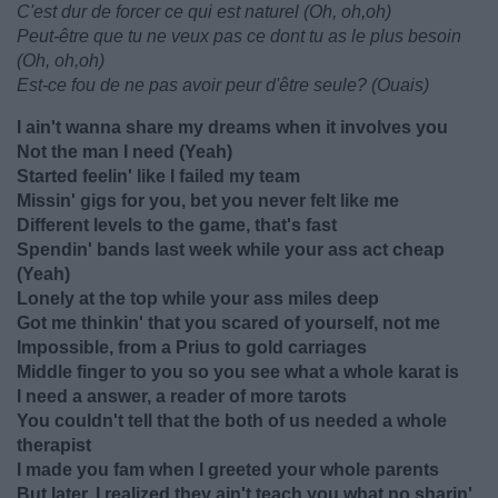
C'est dur de forcer ce qui est naturel (Oh, oh,oh)
Peut-être que tu ne veux pas ce dont tu as le plus besoin
(Oh, oh,oh)
Est-ce fou de ne pas avoir peur d'être seule? (Ouais)
I ain't wanna share my dreams when it involves you
Not the man I need (Yeah)
Started feelin' like I failed my team
Missin' gigs for you, bet you never felt like me
Different levels to the game, that's fast
Spendin' bands last week while your ass act cheap
(Yeah)
Lonely at the top while your ass miles deep
Got me thinkin' that you scared of yourself, not me
Impossible, from a Prius to gold carriages
Middle finger to you so you see what a whole karat is
I need a answer, a reader of more tarots
You couldn't tell that the both of us needed a whole
therapist
I made you fam when I greeted your whole parents
But later, I realized they ain't teach you what no sharin'