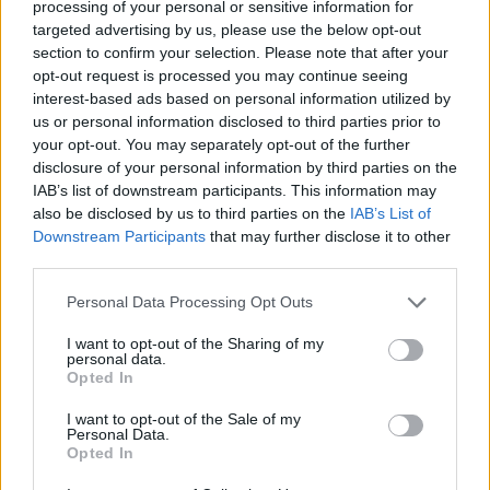
processing of your personal or sensitive information for
targeted advertising by us, please use the below opt-out
section to confirm your selection. Please note that after your
Paroles
Téléchargement
Vidéos
⇑
opt-out request is processed you may continue seeing
Commentaires
interest-based ads based on personal information utilized by
us or personal information disclosed to third parties prior to
Voir la vidéo de «Je Suis Comme
your opt-out. You may separately opt-out of the further
disclosure of your personal information by third parties on the
Toi»
IAB’s list of downstream participants. This information may
also be disclosed by us to third parties on the
IAB’s List of
Downstream Participants
that may further disclose it to other
third parties.
Personal Data Processing Opt Outs
Reprise
I want to opt-out of the Sharing of my
personal data.
Opted In
Paroles
Téléchargement
Vidéos
⇑
Commentaires
I want to opt-out of the Sale of my
Personal Data.
Opted In
Dire «merci» pour cette traduction
Corriger une erreur