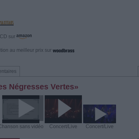
e CD sur
ion au meilleur prix sur
ntaires
Des Négresses Vertes»
Chanson sans vidéo
Concert/Live
Concert/Live