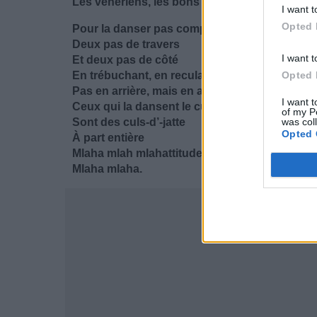
Les vénériens, les bons à rien.
I want t
Opted 
Pour la danser pas compliqué
Deux pas de travers
I want t
Et deux pas de côté
En trébuchant, en reculant
Opted 
Pas en arrière, mais en avant
I want t
Ceux qui la dansent le cul par terre
of my P
Sont des culs-d’-jatte
was col
Opted 
À part entière
Mlaha mlah mlahattitude
Mlaha mlaha.