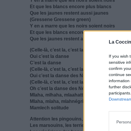
Y en a marre que les noirs soient noirs
Et que les blancs encore plus blancs
Que les jaunes restent aussi jaunes
(Gressene Gressene green)
Y en a marre que les noirs soient noirs
Et que les blancs encore plus blancs
Que les jaunes restent aussi jaunes
La Coccin
(Celle-là, c’est la, c’est la quoi ?)
Oui c’est la danse
If you wish 
sensitive in
C’est la danse
confirm you
(Celle-là, c’est la, c’est la quoi ?)
continue se
Oui c’est la danse des Négresses
information 
(Celle-là, c’est la, c’est la quoi ?)
further disc
Oh c’est la danse des Négresses Vertes
participants
Mlaha, mlhaha, mlaahattitude
Downstream 
Mlaha, mlaha, mlahnégritude
Mamlech solitude
Attention les pingouins, les requins,
Persona
Les marsouins, les terriens,