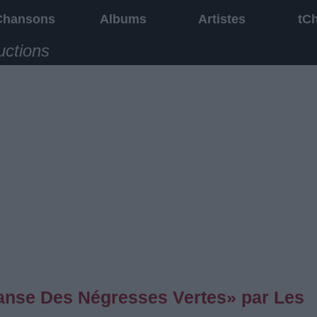
Chansons
Albums
Artistes
tC
uctions
anse Des Négresses Vertes» par Les