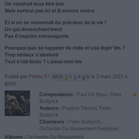
On voudrait tous être loin
Mais surtout pas ici et là encore moins
Et si on se souvenait du précieux de la vie !
Un gai désenchant’ment
Pas d’espoirs extravagants
Pourquoi pas se rappeler de mille et une légèr’tés ?
Trop sérieux s’abstenir
Tout s’rait foutu ? Laisse-moi rire
Publié par
Philou 57
le 3 mars 2022 à
36815
4
4
6
6h50.
Compositeurs :
Paul De Bass
,
Peter
Bultijnck
Auteurs :
Pauline Tilmant
,
Peter
Bultijnck
Chanteurs :
Peter Bultijnck
,
Orchestre Du Mouvement Perpétuel
Albums :
Orchestre Du Mouvement