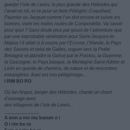
guerpir l’isle de Lewis, la plus grande des Hébrides qui
l’avait vu né, et ce pour se faire Pélégrin, Coquillard,
Paumier ou Jacquet comme l’on dist encore et suivre les
bonnes, voire les males routes de Compostelle. Va savoir
pour quoi ? Sans doute plus par goust de l’adventure que
par une improbable vénération pour Saint-Jacques-le-
Majeur ! Il allait si à courre par l’Ecosse, l’Irlande, le Pays
des Saxons et celui de Galles, voguer vers la Petite
Bretagne et ataindre la Galice par le Poictou, la Guyenne,
la Gascogne, le Pays basque, la Montagne Saint-Adrien et
León en queste de chemins, de nature et de rencontres
estrangères. Iluec est son pélégrinage...
I RIM BO RO
Où Ian Angus, berger des Hébrides, chante un chant
d’ouvrage avec
des villageois de l’isle de Lewis...
_____________
A sein a mo ma leanan o i
O i rim bo ro