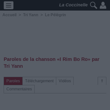
La Coccinelle
Accueil
>
Tri Yann
>
Le Pélégrin
Paroles de la chanson «I Rim Bo Ro» par
Tri Yann
Paroles
Téléchargement
Vidéos
⇑
Commentaires