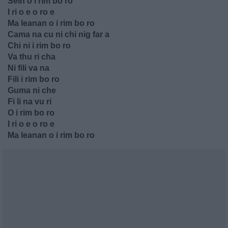
Sein o i rim bo ro
I ri o e o ro e
Ma leanan o i rim bo ro
Cama na cu ni chi nig far a
Chi ni i rim bo ro
Va thu ri cha
Ni fili va na
Fili i rim bo ro
Guma ni che
Fi li na vu ri
O i rim bo ro
I ri o e o ro e
Ma leanan o i rim bo ro