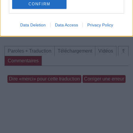
CONFIRM
Data Deletion
Data Access
Privacy Policy
Chanson sans vidéo
Concert/Live
Paroles + Traduction
Téléchargement
Vidéos
⇑
Commentaires
Dire «merci» pour cette traduction
Corriger une erreur