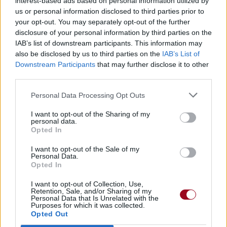
Pour prolonger le plaisir musical :
interest-based ads based on personal information utilized by
us or personal information disclosed to third parties prior to
Vous aimez chanter, apprenez la guitare chez
your opt-out. You may separately opt-out of the further
Télécharger légalement les MP3 sur
disclosure of your personal information by third parties on the
Télécharger légalement les MP3 ou trouver le CD sur
IAB’s list of downstream participants. This information may
also be disclosed by us to third parties on the
IAB’s List of
Trouver des vinyles et des CD sur
Downstream Participants
that may further disclose it to other
Trouver un instrument de musique ou une partition au
third parties.
meilleur prix sur
Personal Data Processing Opt Outs
I want to opt-out of the Sharing of my
Paroles + Traduction
Téléchargement
Vidéos
⇑
personal data.
Opted In
Commentaires
I want to opt-out of the Sale of my
Personal Data.
Voir la vidéo de «So Beautiful»
Opted In
I want to opt-out of Collection, Use,
Retention, Sale, and/or Sharing of my
Personal Data that Is Unrelated with the
Purposes for which it was collected.
Opted Out
Concert/Live
Concert/Live
Concert/Live