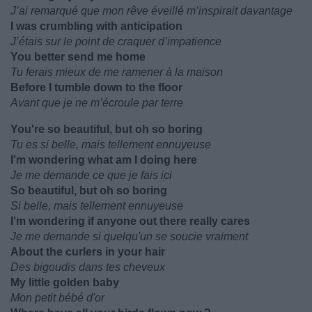
J’ai remarqué que mon rêve éveillé m’inspirait davantage
I was crumbling with anticipation
J’étais sur le point de craquer d’impatience
You better send me home
Tu ferais mieux de me ramener à la maison
Before I tumble down to the floor
Avant que je ne m’écroule par terre
You're so beautiful, but oh so boring
Tu es si belle, mais tellement ennuyeuse
I'm wondering what am I doing here
Je me demande ce que je fais ici
So beautiful, but oh so boring
Si belle, mais tellement ennuyeuse
I'm wondering if anyone out there really cares
Je me demande si quelqu'un se soucie vraiment
About the curlers in your hair
Des bigoudis dans tes cheveux
My little golden baby
Mon petit bébé d'or