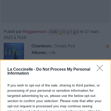
Publié par
Reggaemusic
le 17 mars
21082
3
4
6
2022 à 7h19.
Chanteurs :
Simply Red
Albums :
Life
La Coccinelle -
Do Not Process My Personal
Information
Paroles + Traduction
Téléchargement
Vidéos
⇑
If you wish to opt-out of the sale, sharing to third parties, or
Commentaires
processing of your personal or sensitive information for
targeted advertising by us, please use the below opt-out
section to confirm your selection. Please note that after your
opt-out request is processed you may continue seeing