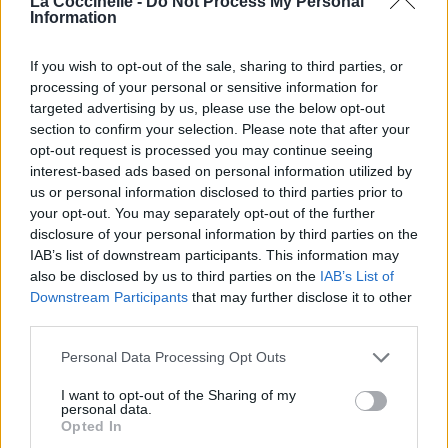
La Coccinelle -
Do Not Process My Personal
Information
If you wish to opt-out of the sale, sharing to third parties, or
processing of your personal or sensitive information for
targeted advertising by us, please use the below opt-out
Publié par
KCheu
le 5 avril 2022 à 7h10.
55178
3
4
6
section to confirm your selection. Please note that after your
opt-out request is processed you may continue seeing
Chanteurs :
Billie Eilish
,
FINNEAS
interest-based ads based on personal information utilized by
Albums :
Naked [Single]
us or personal information disclosed to third parties prior to
your opt-out. You may separately opt-out of the further
disclosure of your personal information by third parties on the
IAB’s list of downstream participants. This information may
also be disclosed by us to third parties on the
IAB’s List of
Paroles + Traduction
Téléchargement
Vidéos
⇑
Downstream Participants
that may further disclose it to other
third parties.
Commentaires
Personal Data Processing Opt Outs
I want to opt-out of the Sharing of my
personal data.
Pour prolonger le plaisir musical :
Opted In