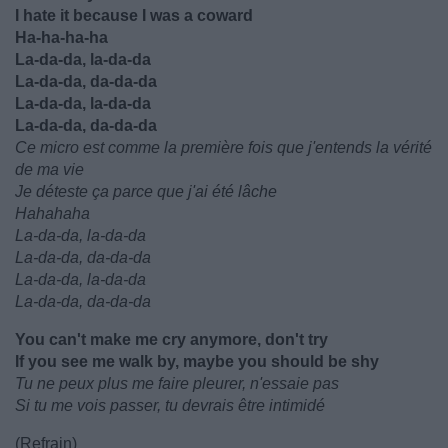
I hate it because I was a coward
Ha-ha-ha-ha
La-da-da, la-da-da
La-da-da, da-da-da
La-da-da, la-da-da
La-da-da, da-da-da
Ce micro est comme la première fois que j'entends la vérité
de ma vie
Je déteste ça parce que j'ai été lâche
Hahahaha
La-da-da, la-da-da
La-da-da, da-da-da
La-da-da, la-da-da
La-da-da, da-da-da
You can't make me cry anymore, don't try
If you see me walk by, maybe you should be shy
Tu ne peux plus me faire pleurer, n'essaie pas
Si tu me vois passer, tu devrais être intimidé
(Refrain)