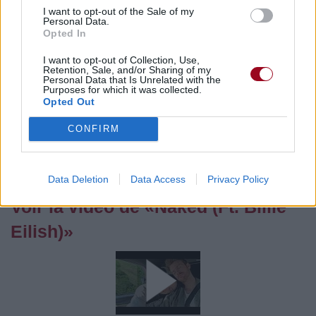
Vous aimez chanter, apprenez la guitare chez
I want to opt-out of the Sale of my
Personal Data.
Télécharger légalement les MP3 sur
Opted In
Télécharger légalement les MP3 ou trouver le CD sur
I want to opt-out of Collection, Use,
Trouver des vinyles et des CD sur
Retention, Sale, and/or Sharing of my
Personal Data that Is Unrelated with the
Trouver un instrument de musique ou une partition au
Purposes for which it was collected.
meilleur prix sur
Opted Out
CONFIRM
Paroles + Traduction
Téléchargement
Vidéos
⇑
Commentaires
Data Deletion
Data Access
Privacy Policy
Voir la vidéo de «Naked (Ft. Billie
Eilish)»