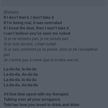
(Refrain)
If I don't feel it, I don't fake it
If I'm being real, it was overrated
If I know the deal, then I won't take it
I can't believe you've seen me naked
Si je ne ressens pas, je ne simule pas
Si je suis sincère, c'était surfait
Si je sais comment ça se passe, alors je ne l'accepterai
pas
Je n'arrive pas à croire que tu m'aies vue nu
La-da-da, la-da-da
La-da-da, da-da-da
La-da-da, la-da-da
La-da-da, da-da-da
All that time spent with my therapist
Talking over all your arrogance
Told her how you loved to drink and drive