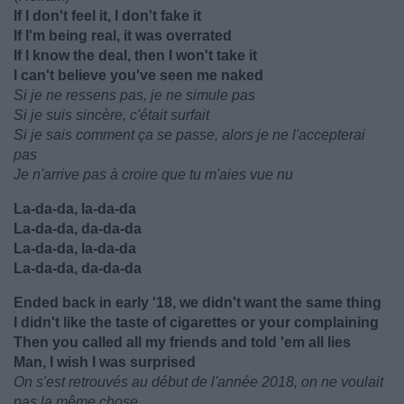
If I don't feel it, I don't fake it
If I'm being real, it was overrated
If I know the deal, then I won't take it
I can't believe you've seen me naked
Si je ne ressens pas, je ne simule pas
Si je suis sincère, c'était surfait
Si je sais comment ça se passe, alors je ne l'accepterai
pas
Je n'arrive pas à croire que tu m'aies vue nu
La-da-da, la-da-da
La-da-da, da-da-da
La-da-da, la-da-da
La-da-da, da-da-da
Ended back in early '18, we didn't want the same thing
I didn't like the taste of cigarettes or your complaining
Then you called all my friends and told 'em all lies
Man, I wish I was surprised
On s'est retrouvés au début de l'année 2018, on ne voulait
pas la même chose