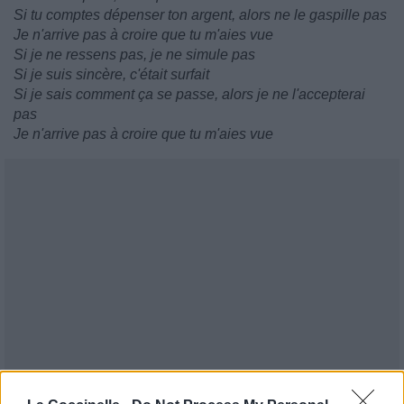
Si tu comptes dépenser ton argent, alors ne le gaspille pas
Je n'arrive pas à croire que tu m'aies vue
Si je ne ressens pas, je ne simule pas
Si je suis sincère, c'était surfait
Si je sais comment ça se passe, alors je ne l'accepterai
pas
Je n'arrive pas à croire que tu m'aies vue