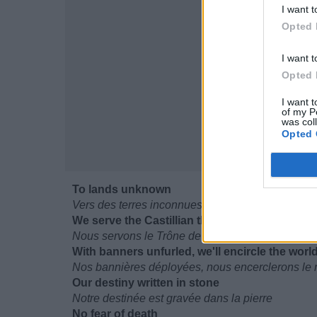
I want t
Opted 
I want t
Opted 
I want t
of my P
was col
Opted 
To lands unknown
Vers des terres inconnues
We serve the Castillian throne
Nous servons le Trône de Castille
With banners unfurled, we'll encircle the worl
Nos bannières déployées, nous encerclerons le
Our destiny written in stone
Notre destinée est gravée dans la pierre
No fear of death