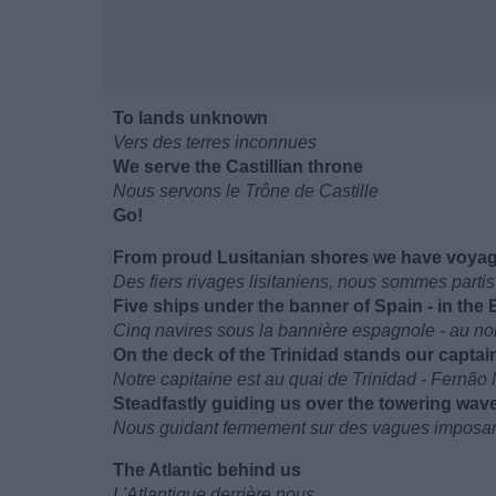
To lands unknown
Vers des terres inconnues
We serve the Castillian throne
Nous servons le Trône de Castille
Go!
From proud Lusitanian shores we have voyage
Des fiers rivages lisitaniens, nous sommes partis
Five ships under the banner of Spain - in th
Cinq navires sous la bannière espagnole - au n
On the deck of the Trinidad stands our capta
Notre capitaine est au quai de Trinidad - Fernã
Steadfastly guiding us over the towering wave
Nous guidant fermement sur des vagues imposant
The Atlantic behind us
L'Atlantique derrière nous