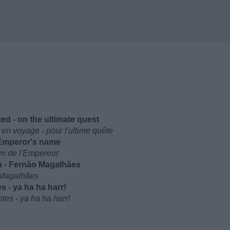
d - on the ultimate quest
 en voyage - pour l'ultime quête
e Emperor's name
om de l'Empereur
in - Fernão Magalhães
o Magalhães
s - ya ha ha harr!
es - ya ha ha harr!