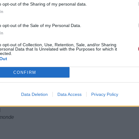
o opt-out of the Sharing of my personal data.
In
o opt-out of the Sale of my Personal Data.
In
o opt-out of Collection, Use, Retention, Sale, and/or Sharing
ersonal Data that Is Unrelated with the Purposes for which it
lected.
Out
CONFIRM
Data Deletion
Data Access
Privacy Policy
d
 monde