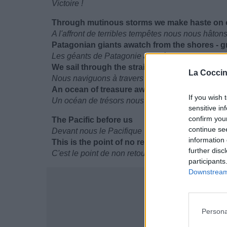
Victoire !
Through mutinous storms we make haste on o
A l'affront de terribles tempêtes nous nous hâton
Patagonian giants awatch from the shores - gr
Les géants de Patagonie à l'affût sur les rives 
We sail through the straits of Tierra del Fuego 
La Coccin
Nous naviguons à travers le détroit de Tierra del 
An ocean of treasure awaits us far to the west 
If you wish 
Un océan de trésors nous attend à l'Ouest - ya ha
sensitive in
confirm you
The Pacific before us
continue se
Devant nous le Pacifique
information 
This is the point of no return
further disc
C'est le point de non retour
participants
Downstream 
Persona