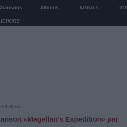
Chansons
Albums
Artistes
tC
uctions
venth Rum
chanson «Magellan's Expedition» par