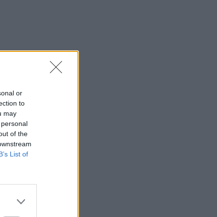
sonal or
ection to
ou may
 personal
out of the
 downstream
B’s List of