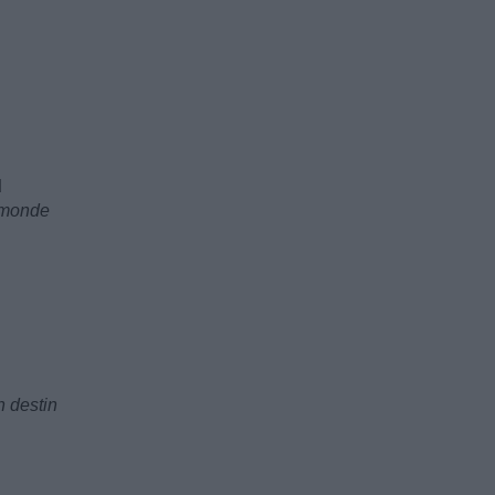
d
 monde
n destin