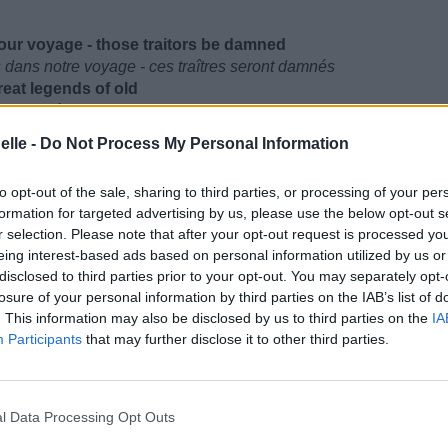
ur voyage - those traitors be damned
s dans notre voyage - ces traîtres seront damnés
eat legends of old
- grandes légendes des anciens
- the islands of fire
elle -
Do Not Process My Personal Information
Fuego - l'île de feu
- ya ha ha harr!
to opt-out of the sale, sharing to third parties, or processing of your per
 ha harr !
formation for targeted advertising by us, please use the below opt-out s
r selection. Please note that after your opt-out request is processed y
eing interest-based ads based on personal information utilized by us or
disclosed to third parties prior to your opt-out. You may separately opt-
losure of your personal information by third parties on the IAB’s list of
. This information may also be disclosed by us to third parties on the
IA
Participants
that may further disclose it to other third parties.
l Data Processing Opt Outs