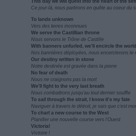
This day we will quest into the heart of the set
Ce jour-là, nous partirons en quête au coeur du s
To lands unknown
Vers des terres inconnues
We serve the Castillian throne
Nous servons le Trône de Castille
With banners unfurled, we'll encircle the worl
Nos bannières déployées, nous encerclerons le
Our destiny written in stone
Notre destinée est gravée dans la pierre
No fear of death
Nous ne craignons pas la mort
We'll fight to the very last breath
Nous combattrons jusqu'au tout dernier souffle
To sail through the strait, I know it's my fate
Naviguer à travers le détroit, je sais que c'est mo
To chart a new course to the West
Planifier une nouvelle course vers l'Ouest
Victoria!
Victoire !