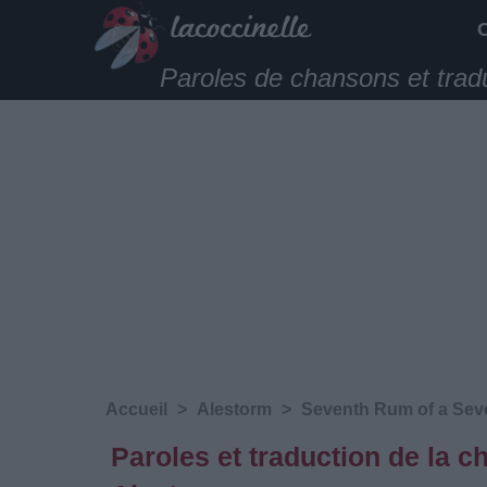
Paroles de chansons et trad
Accueil
>
Alestorm
>
Seventh Rum of a Se
Paroles et traduction de la 