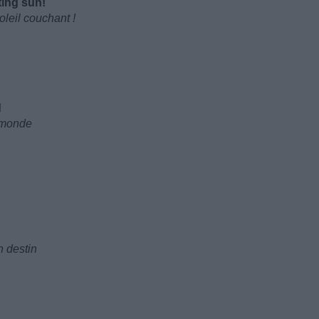
ting sun!
oleil couchant !
d
 monde
n destin