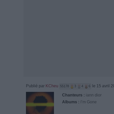
Publié par
KCheu
le 15 avril 
55178
3
4
6
Chanteurs :
iann dior
Albums :
I’m Gone