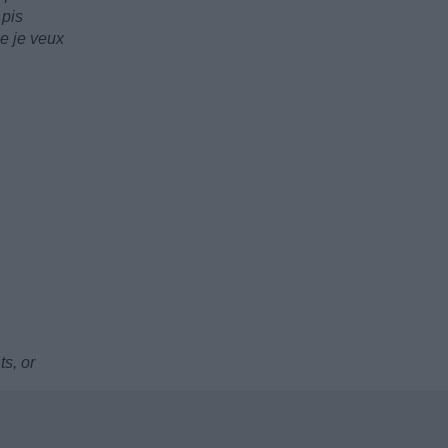
 pis
me je veux
ts, or