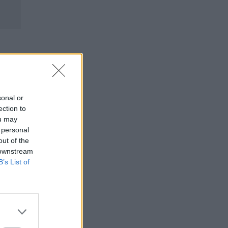
sonal or
ection to
ou may
 personal
out of the
 downstream
B’s List of