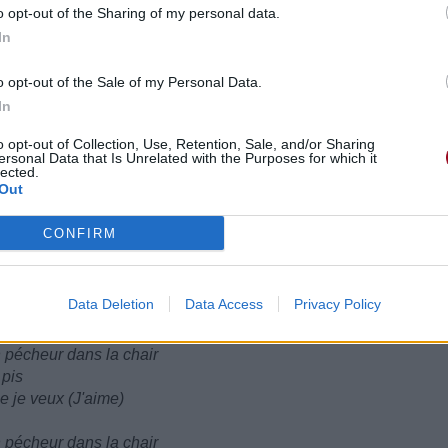
parce que je suis riche (parce que je suis riche)
o opt-out of the Sharing of my personal data.
h)
In
ant
moi (à moi)
o opt-out of the Sale of my Personal Data.
In
n l'empiler
otter le c*l
o opt-out of Collection, Use, Retention, Sale, and/or Sharing
ersonal Data that Is Unrelated with the Purposes for which it
lected.
 the flesh
Out
 now
)
CONFIRM
 the flesh
 now
Data Deletion
Data Access
Privacy Policy
n pécheur dans la chair
 pis
e je veux (J'aime)
n pécheur dans la chair