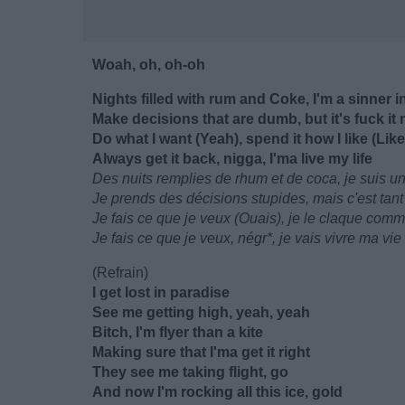
Woah, oh, oh-oh
Nights filled with rum and Coke, I'm a sinner in
Make decisions that are dumb, but it's fuck it
Do what I want (Yeah), spend it how I like (Like
Always get it back, nigga, I'ma live my life
Des nuits remplies de rhum et de coca, je suis u
Je prends des décisions stupides, mais c'est tant
Je fais ce que je veux (Ouais), je le claque comm
Je fais ce que je veux, négr*, je vais vivre ma vie
(Refrain)
I get lost in paradise
See me getting high, yeah, yeah
Bitch, I'm flyer than a kite
Making sure that I'ma get it right
They see me taking flight, go
And now I'm rocking all this ice, gold