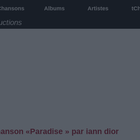
Chansons
Albums
Artistes
tC
uctions
hanson «Paradise » par iann dior