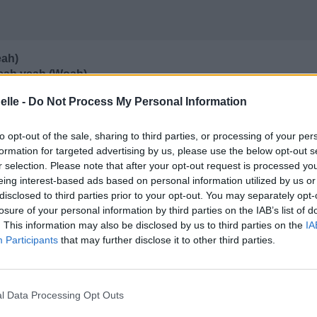
eah)
yeah yeah (Woah)
elle -
Do Not Process My Personal Information
('Cause I'm rich)
to opt-out of the sale, sharing to third parties, or processing of your per
formation for targeted advertising by us, please use the below opt-out s
)
r selection. Please note that after your opt-out request is processed y
th a limp
eing interest-based ads based on personal information utilized by us or
disclosed to third parties prior to your opt-out. You may separately opt-
me
losure of your personal information by third parties on the IAB’s list of
ck it right
. This information may also be disclosed by us to third parties on the
IA
e a fight
Participants
that may further disclose it to other third parties.
la banque (Ouais)
is ouais (Woah)
mon éclat
l Data Processing Opt Outs
lle ma femme