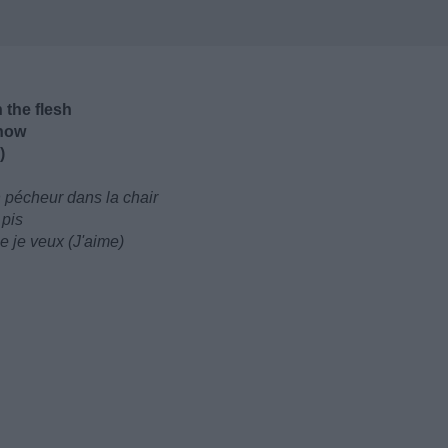
 the flesh
 now
)
n pécheur dans la chair
 pis
e je veux (J'aime)