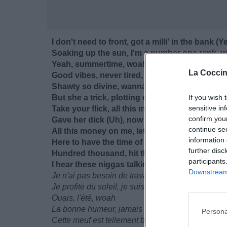
I don't need to front, got a milli' in the bank (Y
Soaking up the sun, I'm a number one rank, 
Yeah, summertime, woah
La Coccin
Good vibes, never tired, I'ma keep my shine
Shawty so divine, wanna make her mine
But she a trick, plotting on me 'cause I'm rich 
If you wish 
sensitive in
Take your flick, all this money on me stick (Uh
confirm you
Gave her dick (Uh), now she walking 'round wi
continue se
All this money on me, let it fall, it's mine (Mine)
information 
Here to have the time of my life, but it takes ti
further disc
Hundred thousand, hit the bank, yeah, I'ma sta
participants
I hear these niggas talking, pull up we can hav
Downstream 
Je n'ai pas besoin de travailler, j'ai un million à 
Je profite du soleil, je suis au premier rang, oua
Ouais, l'été, woah
La bonne humeur, jamais fatigué, je vais garder 
Persona
Cette meuf est tellement belle, je veux faire d'e