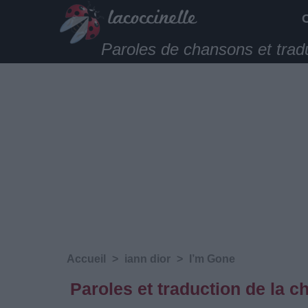
Paroles de chansons et trad
Accueil
>
iann dior
>
I’m Gone
Paroles et traduction de la c