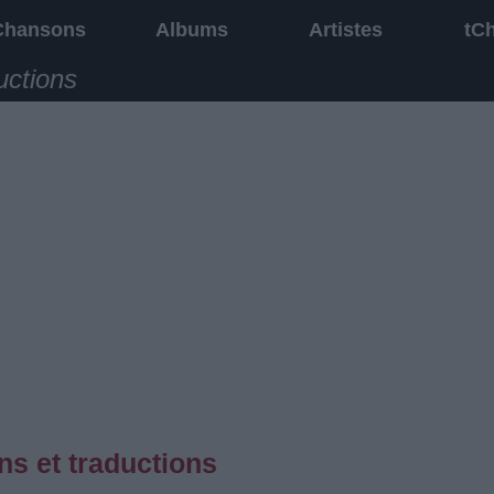
Chansons
Albums
Artistes
tC
uctions
s et traductions