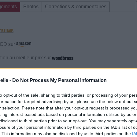
gements
Photos
Corrections & commentaires
e CD sur
ion au meilleur prix sur
gements
Photos
Corrections & commentaires
elle -
Do Not Process My Personal Information
to opt-out of the sale, sharing to third parties, or processing of your per
gements
Photos
Corrections & commentaires
formation for targeted advertising by us, please use the below opt-out s
r selection. Please note that after your opt-out request is processed y
cette traduction
Corriger une erreur
eing interest-based ads based on personal information utilized by us or
disclosed to third parties prior to your opt-out. You may separately opt-
losure of your personal information by third parties on the IAB’s list of
. This information may also be disclosed by us to third parties on the
IA