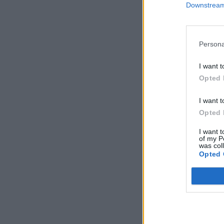
Downstream 
Persona
I want t
Opted 
I want t
Opted 
I want t
of my P
was col
Opted 