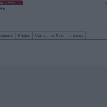
0
me
gements
Photos
Corrections & commentaires