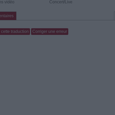
s vidéo
Concert/Live
ntaires
cette traduction
Corriger une erreur