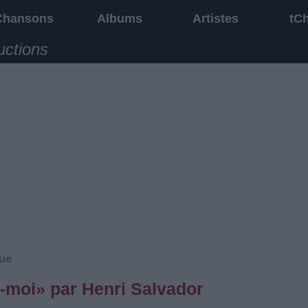
Chansons
Albums
Artistes
tC
uctions
ue
-moi» par Henri Salvador