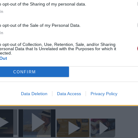
o opt-out of the Sharing of my personal data.
In
o opt-out of the Sale of my Personal Data.
In
o opt-out of Collection, Use, Retention, Sale, and/or Sharing
ersonal Data that Is Unrelated with the Purposes for which it
e CD sur
lected.
Out
ion au meilleur prix sur
CONFIRM
ntaires
Data Deletion
Data Access
Privacy Policy