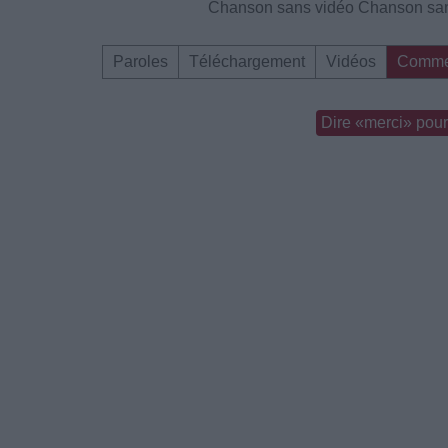
Chanson sans vidéo
Chanson san
Paroles
Téléchargement
Vidéos
Comme
Dire «merci» pour 