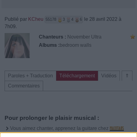
Publié par
KCheu
le 28 avril 2022 à
55178
3
4
6
7h09.
Chanteurs :
November Ultra
Albums :
​bedroom walls
Paroles + Traduction
Téléchargement
Vidéos
⇑
Commentaires
Pour prolonger le plaisir musical :
Vous aimez chanter, apprenez la guitare chez
Télécharger légalement les MP3 sur