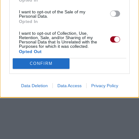
I want to opt-out of the Sale of my
Personal Data.
Concert/Live
Concert/Live
Opted In
Paroles + Traduction
Téléchargement
Vidéos
⇑
I want to opt-out of Collection, Use,
Retention, Sale, and/or Sharing of my
Personal Data that Is Unrelated with the
Commentaires
Purposes for which it was collected.
Opted Out
Dire «merci» pour cette traduction
Corriger une erreur
CONFIRM
Data Deletion
Data Access
Privacy Policy