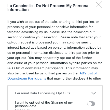
Télécharger légalement les MP3 ou trouver le CD sur
La Coccinelle -
Do Not Process My Personal
Information
Trouver des vinyles et des CD sur
Trouver un instrument de musique ou une partition au
If you wish to opt-out of the sale, sharing to third parties, or
meilleur prix sur
processing of your personal or sensitive information for
targeted advertising by us, please use the below opt-out
section to confirm your selection. Please note that after your
Paroles + Traduction
Téléchargement
Vidéos
⇑
opt-out request is processed you may continue seeing
interest-based ads based on personal information utilized by
Commentaires
us or personal information disclosed to third parties prior to
your opt-out. You may separately opt-out of the further
Voir la vidéo de «​le manège»
disclosure of your personal information by third parties on the
IAB’s list of downstream participants. This information may
also be disclosed by us to third parties on the
IAB’s List of
Downstream Participants
that may further disclose it to other
third parties.
Personal Data Processing Opt Outs
Chanson sans vidéo
Concert/Live
I want to opt-out of the Sharing of my
personal data.
Opted In