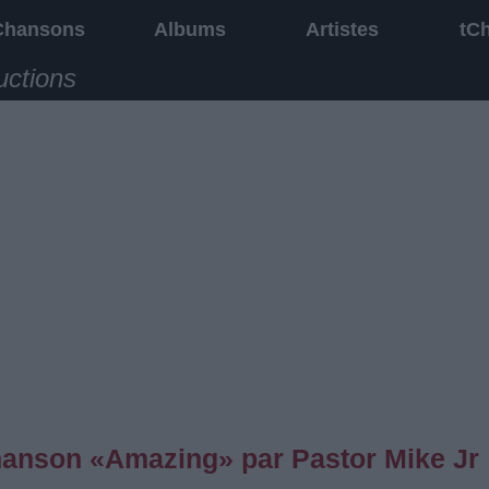
Chansons
Albums
Artistes
tC
uctions
chanson «Amazing» par Pastor Mike Jr