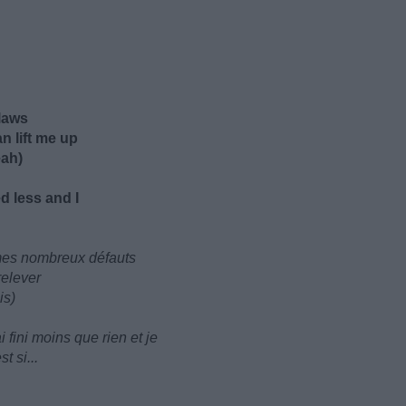
flaws
 lift me up
eah)
d less and I
 mes nombreux défauts
relever
is)
i fini moins que rien et je
 si...