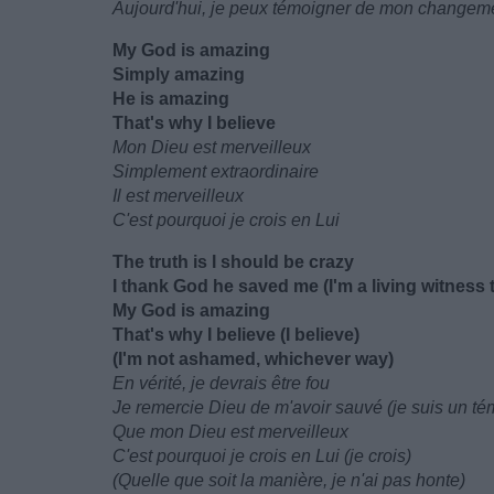
Aujourd'hui, je peux témoigner de mon change
My God is amazing
Simply amazing
He is amazing
That's why I believe
Mon Dieu est merveilleux
Simplement extraordinaire
Il est merveilleux
C'est pourquoi je crois en Lui
The truth is I should be crazy
I thank God he saved me (I'm a living witness 
My God is amazing
That's why I believe (I believe)
(I'm not ashamed, whichever way)
En vérité, je devrais être fou
Je remercie Dieu de m'avoir sauvé (je suis un tém
Que mon Dieu est merveilleux
C'est pourquoi je crois en Lui (je crois)
(Quelle que soit la manière, je n'ai pas honte)