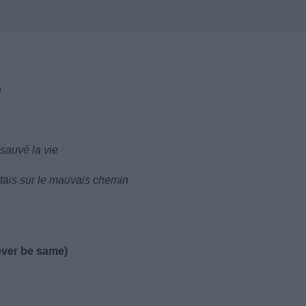
e
 sauvé la vie
étais sur le mauvais chemin
never be same)