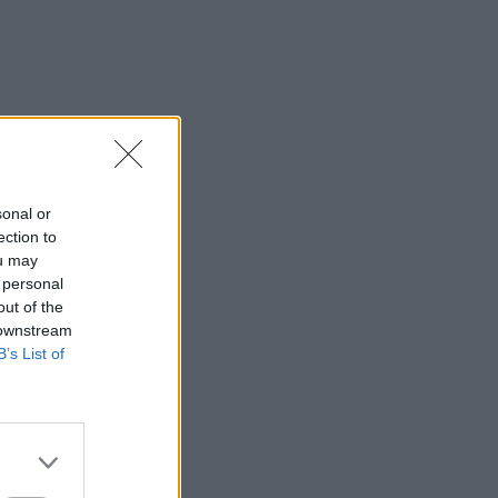
sonal or
ection to
ou may
 personal
out of the
 downstream
B’s List of