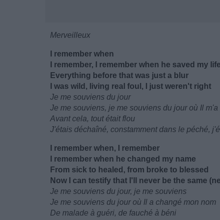
Merveilleux
I remember when
I remember, I remember when he saved my lif
Everything before that was just a blur
I was wild, living real foul, I just weren't right
Je me souviens du jour
Je me souviens, je me souviens du jour où Il m'a
Avant cela, tout était flou
J'étais déchaîné, constamment dans le péché, j'
I remember when, I remember
I remember when he changed my name
From sick to healed, from broke to blessed
Now I can testify that I'll never be the same (
Je me souviens du jour, je me souviens
Je me souviens du jour où Il a changé mon nom
De malade à guéri, de fauché à béni