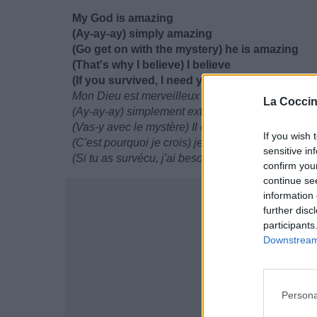
My God is amazing
(Ay-ay-ay) simply amazing
(Go get on with the mystery) he is amazing
(That's why I believe) I believe
(If you survived, I need you to lift your voice 
Mon Dieu est merveilleux
La Coccin
(Ay-ay-ay) simplement extraordinaire
(Vas-y avec le mystère) Il est merveilleux
If you wish 
(C'est pourquoi je crois) je crois
sensitive in
(Si tu as survécu, j'ai besoin que tu cries pour dir
confirm you
continue se
information 
further disc
participants
Downstream 
Persona