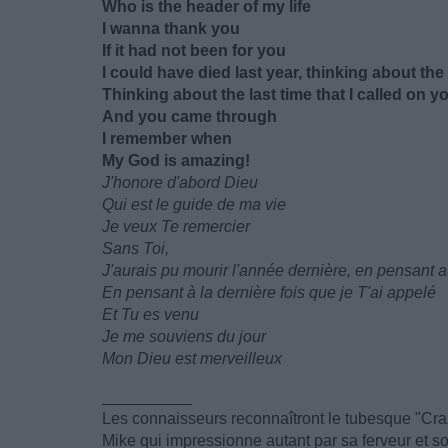
Who is the header of my life
I wanna thank you
If it had not been for you
I could have died last year, thinking about the 
Thinking about the last time that I called on y
And you came through
I remember when
My God is amazing!
J'honore d'abord Dieu
Qui est le guide de ma vie
Je veux Te remercier
Sans Toi,
J'aurais pu mourir l'année dernière, en pensant 
En pensant à la dernière fois que je T'ai appelé
Et Tu es venu
Je me souviens du jour
Mon Dieu est merveilleux
__________
Les connaisseurs reconnaîtront le tubesque "Craz
Mike qui impressionne autant par sa ferveur et so