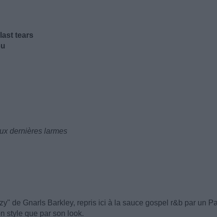
last tears
ou
aux dernières larmes
y" de Gnarls Barkley, repris ici à la sauce gospel r&b par un Pa
n style que par son look.