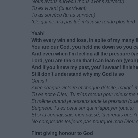
Nous avons survécu (nous avons survécu)
Tu es vivant (tu es vivant)
Tu as survécu (tu as survécu)
(Ce qui ne m'a pas tué m'a juste rendu plus fort)
Yeah!
With every win and loss, in spite of my many 
You are our God, you held me down so you can
And even when I'm feeling all the pressure (y
Lord, you are the one that I can lean on (yeah)
And if you knew my past, you'll swear I finishe
Still don't understand why my God is so
Ouais !
Avec chaque victoire et chaque défaite, malgré
Tu es notre Dieu, Tu m'as retenu pour mieux me 
Et même quand je ressens toute la pression (oua
Seigneur, Tu es celui sur qui m'appuyer (ouais)
Et si tu connaissais mon passé, tu jurerais que j'a
Ne comprends toujours pas pourquoi mon Dieu est
First giving honour to God