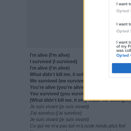
I want t
Opted 
I want t
Opted 
I want t
of my P
was col
I'm alive (I'm alive)
Opted 
I survived (I survived)
I'm alive (I'm alive)
What didn't kill me, it only made me stronger
We survived (we survived)
You're alive (you're alive)
You survived (you survived)
(What didn't kill me, it only made me stronger)
Je suis vivant (je suis vivant)
J'ai survécu (j'ai survécu)
Je suis vivant (je suis vivant)
Ce qui ne m'a pas tué m'a juste rendu plus fort