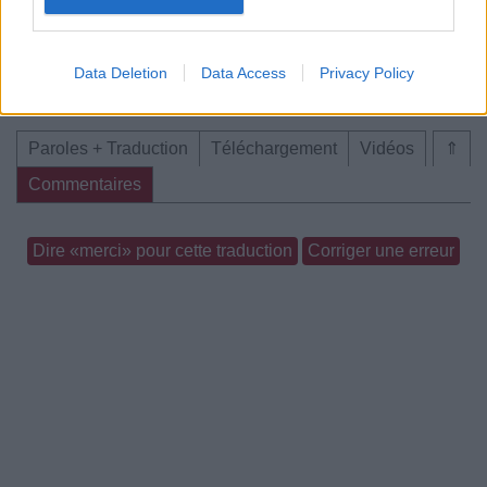
Data Deletion
Data Access
Privacy Policy
Chanson sans vidéo
Paroles + Traduction
Téléchargement
Vidéos
⇑
Commentaires
Dire «merci» pour cette traduction
Corriger une erreur