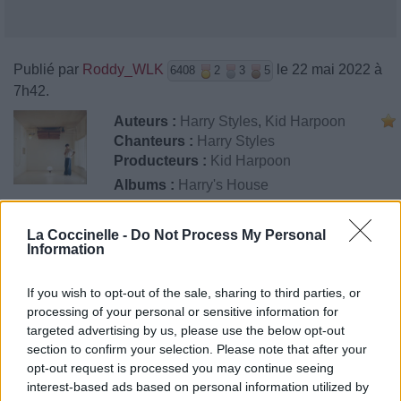
Publié par
Roddy_WLK
le 22 mai 2022 à
6408
2
3
5
7h42.
Auteurs :
Harry Styles
,
Kid Harpoon
Chanteurs :
Harry Styles
Producteurs :
Kid Harpoon
Albums :
Harry's House
La Coccinelle -
Do Not Process My Personal
Paroles + Traduction
Téléchargement
Vidéos
⇑
Information
Commentaires
If you wish to opt-out of the sale, sharing to third parties, or
processing of your personal or sensitive information for
targeted advertising by us, please use the below opt-out
section to confirm your selection. Please note that after your
opt-out request is processed you may continue seeing
Pour prolonger le plaisir musical :
interest-based ads based on personal information utilized by