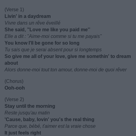
(Verse 1)
Livin' in a daydream
Vivre dans un rêve éveillé
She said, ’'Love me like you paid me'’
Elle a dit : "Aime-moi comme si tu me payais"
You know I'll be gone for so long
Tu sais que je serai absent pour si longtemps
So give me all of your love, give me somethin' to dream
about
Alors donne-moi tout ton amour, donne-moi de quoi rêver
(Chorus)
Ooh-ooh
(Verse 2)
Stay until the morning
Reste jusqu'au matin
'Cause, baby, lovin' you's the real thing
Parce que, bébé, t'aimer est la vraie chose
It just feels right