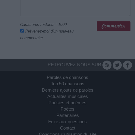
Caractères restants :
1000
Prévenez-moi d'un nouveau
commentaire
RETROUVEZ-NOUS SUR
Paroles de chansons
Top 50 chansons
Derniers ajouts de paroles
Actualités musicales
Poésies et poèmes
Poètes
Partenaires
Foire aux questions
Contact
Conditions d'utilisation du site