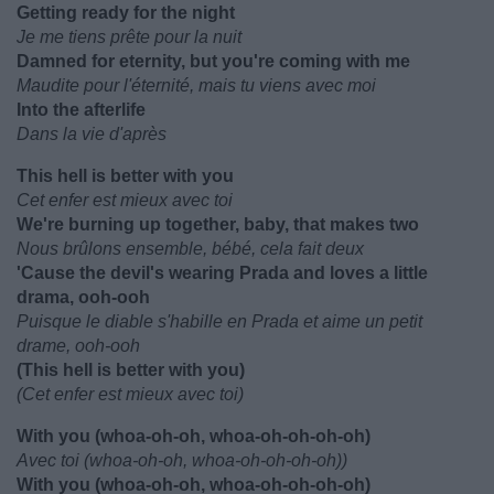
Getting ready for the night
Je me tiens prête pour la nuit
Damned for eternity, but you're coming with me
Maudite pour l'éternité, mais tu viens avec moi
Into the afterlife
Dans la vie d'après
This hell is better with you
Cet enfer est mieux avec toi
We're burning up together, baby, that makes two
Nous brûlons ensemble, bébé, cela fait deux
'Cause the devil's wearing Prada and loves a little
drama, ooh-ooh
Puisque le diable s'habille en Prada et aime un petit
drame, ooh-ooh
(This hell is better with you)
(Cet enfer est mieux avec toi)
With you (whoa-oh-oh, whoa-oh-oh-oh-oh)
Avec toi (whoa-oh-oh, whoa-oh-oh-oh-oh))
With you (whoa-oh-oh, whoa-oh-oh-oh-oh)