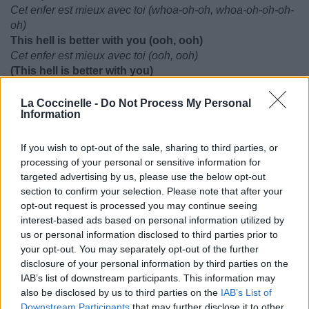
Cet enfer est mieux avec toi (whoa-oh-oh, whoa-oh-oh-oh-
oh)
This hell is better with you (ooh, ooh)
Cet enfer est mieux avec toi (ooh, ooh)
(This hell is better with you)
(Cet enfer est mieux avec toi)
La Coccinelle -
Do Not Process My Personal
Contenu modifié par
Visa
Information
__________
If you wish to opt-out of the sale, sharing to third parties, or
Rina sur Twitter
processing of your personal or sensitive information for
“This Hell” is the lead single from Hold The Girl, a
targeted advertising by us, please use the below opt-out
tongue in cheek pop song that celebrates community
section to confirm your selection. Please note that after your
and love in a time where the world seems hellish”
opt-out request is processed you may continue seeing
"This Hell" est le premier single de Hold The Girl, une
interest-based ads based on personal information utilized by
chanson pop ironique qui célèbre la communauté et
us or personal information disclosed to third parties prior to
l'amour à une époque où le monde semble être un
your opt-out. You may separately opt-out of the further
cauchemar"
disclosure of your personal information by third parties on the
IAB’s list of downstream participants. This information may
also be disclosed by us to third parties on the
IAB’s List of
Downstream Participants
that may further disclose it to other