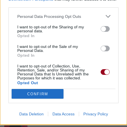
third parties.
Personal Data Processing Opt Outs
I want to opt-out of the Sharing of my
personal data.
Opted In
I want to opt-out of the Sale of my
Personal Data.
Opted In
I want to opt-out of Collection, Use,
Retention, Sale, and/or Sharing of my
Personal Data that Is Unrelated with the
Purposes for which it was collected.
Opted Out
CONFIRM
Publié par
Camille MMIII
le 22 mai 2022
29556
5
5
7
à 7h54.
Data Deletion
Data Access
Privacy Policy
Chanteurs :
Rina Sawayama
Albums :
Hold The Girl