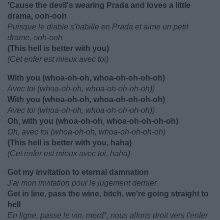
'Cause the devil's wearing Prada and loves a little
drama, ooh-ooh
Puisque le diable s'habille en Prada et aime un petit
drame, ooh-ooh
(This hell is better with you)
(Cet enfer est mieux avec toi)
With you (whoa-oh-oh, whoa-oh-oh-oh-oh)
Avec toi (whoa-oh-oh, whoa-oh-oh-oh-oh))
With you (whoa-oh-oh, whoa-oh-oh-oh-oh)
Avec toi (whoa-oh-oh, whoa-oh-oh-oh-oh))
Oh, with you (whoa-oh-oh, whoa-oh-oh-oh-oh)
Oh, avec toi (whoa-oh-oh, whoa-oh-oh-oh-oh)
(This hell is better with you, haha)
(Cet enfer est mieux avec toi, haha)
Got my invitation to eternal damnation
J'ai mon invitation pour le jugement dernier
Get in line, pass the wine, bitch, we're going straight to
hell
En ligne, passe le vin, merd*, nous allons droit vers l'enfer