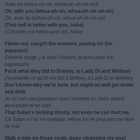
Avec toi (whoa-oh-oh, whoa-oh-oh-oh-oh))
Oh, with you (whoa-oh-oh, whoa-oh-oh-oh-oh)
Oh, avec toi (whoa-oh-oh, whoa-oh-oh-oh-oh)
(This hell is better with you, haha)
(Cet enfer est mieux avec toi, haha)
Flame red, caught the moment, posing for the
paparazzi
Flamme rouge, j'ai saisi l'instant, je pose pour les
paparazzis
Fuck what they did to Britney, to Lady Di and Whitney
J'emmerde ce qu'ils ont fait à Britney, à Lady Di et Whitney
Don't know why we're here, but might as well get down
and dirty
Je ne sais pas pourquoi nous sommes ici, mais autant
descendre et se salir
That Satan's looking thirsty, not even he can hurt me
Ce Satan a l'air en manque, même lui ne peut pas me faire
de mal
Walk a mile on these coals, busy cleansing my soul