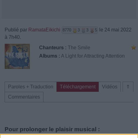
Publié par
RamataEikichi
le 24 mai 2022
8770
3
3
5
à 7h40.
Chanteurs :
The Smile
Albums :
A Light for Attracting Attention
Paroles + Traduction
Téléchargement
Vidéos
⇑
Commentaires
Pour prolonger le plaisir musical :