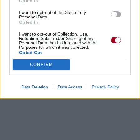
Opted In
I want to opt-out of the Sale of my
Personal Data.
Concert/Live
Opted In
I want to opt-out of Collection, Use,
Paroles + Traduction
Téléchargement
Vidéos
⇑
Retention, Sale, and/or Sharing of my
Personal Data that Is Unrelated with the
Commentaires
Purposes for which it was collected.
Opted Out
Dire «merci» pour cette traduction
Corriger une erreur
CONFIRM
Data Deletion
Data Access
Privacy Policy