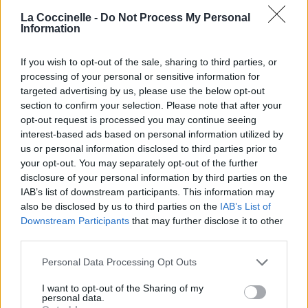
Vous aimez chanter, apprenez la guitare chez
La Coccinelle -
Do Not Process My Personal
Télécharger légalement les MP3 sur
Information
Télécharger légalement les MP3 ou trouver le CD sur
If you wish to opt-out of the sale, sharing to third parties, or
Trouver des vinyles et des CD sur
processing of your personal or sensitive information for
Trouver un instrument de musique ou une partition au
targeted advertising by us, please use the below opt-out
meilleur prix sur
section to confirm your selection. Please note that after your
opt-out request is processed you may continue seeing
interest-based ads based on personal information utilized by
Paroles + Traduction
Téléchargement
Vidéos
⇑
us or personal information disclosed to third parties prior to
your opt-out. You may separately opt-out of the further
Commentaires
disclosure of your personal information by third parties on the
IAB’s list of downstream participants. This information may
Voir la vidéo de «The Opposite »
also be disclosed by us to third parties on the
IAB’s List of
Downstream Participants
that may further disclose it to other
third parties.
Personal Data Processing Opt Outs
Concert/Live
Concert/Live
Chanson sans vidéo
I want to opt-out of the Sharing of my
personal data.